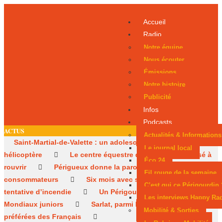
Accueil
Radio
Notre équipe
Nous écouter
Émissions
Notre histoire
Publicité
Infos
Podcasts
ACTUS
Actualités & Informations
Saint-Martial-de-Valette : un adolescent évacué par
Le journal local
hélicoptère
Le centre équestre de Trélissac autorisé à
Éco 24
rouvrir
Périgueux donne la parole aux
Fil rouge de la semaine
consommateurs
Six mois avec sursis après une
C’est qui ce Périgourdin 
tentative d’incendie
Un Périgourdin en lice aux
Les interviews Happy Ra
Mondiaux juniors
Sarlat, parmi les cités médiévales
Mobilité & Sorties
préférées des Français