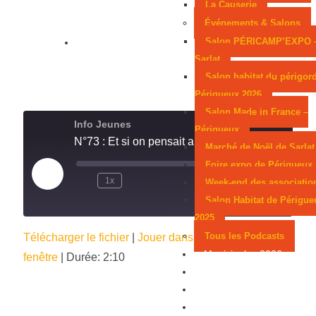
La Causerie
Événements & Salons
Salon PÉRICAMP’EXPO 
Sarlat
Salon habitat du périgor
Périgueux 2026
Salon Made in France –
Info Jeunes
Périgueux
N°73 : Et si on pensait aux prochaines vacances... ?
Marché de Noël de Sarlat
Foire expo de Périgueux
1x
00:00
/
2:10
Week-end des associatio
Salon Habitat de Périgue
2025
Tous les Podcasts
Télécharger le fichier
|
Jouer dans une nouvelle
Municipales 2026
fenêtre
|
Durée: 2:10
Jeux
Partenaires
Emploi