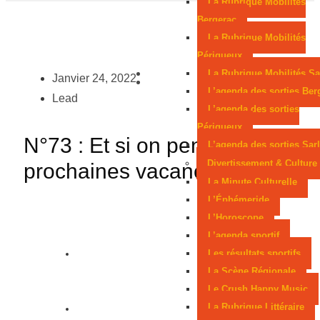
La Rubrique Mobilités
Bergerac
La Rubrique Mobilités
Périgueux
La Rubrique Mobilités Sa
Janvier 24, 2022
L’agenda des sorties Ber
Lead
L’agenda des sorties
Périgueux
N°73 : Et si on pensait aux
L’agenda des sorties Sarl
Divertissement & Culture
prochaines vacances… ?
La Minute Culturelle
L’Éphémeride
L’Horoscope
L’agenda sportif
Les résultats sportifs
La Scène Régionale
Le Crush Happy Music
La Rubrique Littéraire