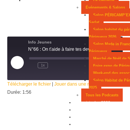
Événements & Salons
Salon PÉRICAMP’E
Sarlat
Salon habitat du pér
Périgueux 2026
Info Jeunes
Salon Made in Franc
N°66 : On t'aide à faire tes devoirs
Périgueux
Marché de Noël de S
1x
00:00
/
1:56
Foire expo de Périg
Week-end des assoc
Salon Habitat de Pé
Télécharger le fichier
|
Jouer dans une nouvelle fenêtre
|
2025
Durée: 1:56
Tous les Podcasts
Municipales 2026
Jeux
Partenaires
Emploi