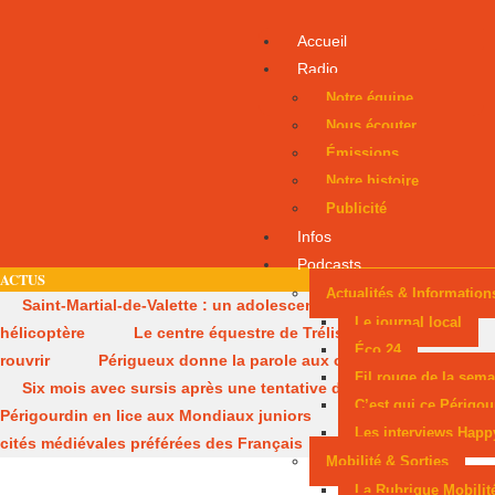
Accueil
Radio
Notre équipe
Nous écouter
Émissions
Notre histoire
Publicité
Infos
Podcasts
ACTUS
Actualités & Information
Saint-Martial-de-Valette : un adolescent évacué par
Le journal local
hélicoptère
Le centre équestre de Trélissac autorisé à
Éco 24
rouvrir
Périgueux donne la parole aux consommateurs
Fil rouge de la sema
Six mois avec sursis après une tentative d’incendie
Un
C’est qui ce Périgou
Périgourdin en lice aux Mondiaux juniors
Sarlat, parmi les
Les interviews Happ
cités médiévales préférées des Français
Mobilité & Sorties
La Rubrique Mobilit