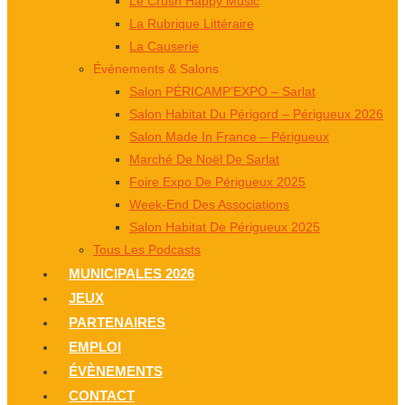
Le Crush Happy Music
La Rubrique Littéraire
La Causerie
Événements & Salons
Salon PÉRICAMP’EXPO – Sarlat
Salon Habitat Du Périgord – Périgueux 2026
Salon Made In France – Périgueux
Marché De Noël De Sarlat
Foire Expo De Périgueux 2025
Week-End Des Associations
Salon Habitat De Périgueux 2025
Tous Les Podcasts
MUNICIPALES 2026
JEUX
PARTENAIRES
EMPLOI
ÉVÈNEMENTS
CONTACT