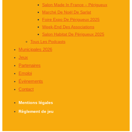
Salon Made In France – Périgueux
Marché De Noël De Sarlat
Foire Expo De Périgueux 2025
Week-End Des Associations
Salon Habitat De Périgueux 2025
Tous Les Podcasts
Municipales 2026
Jeux
Partenaires
Emploi
Évènements
Contact
Mentions légales
Règlement de jeu