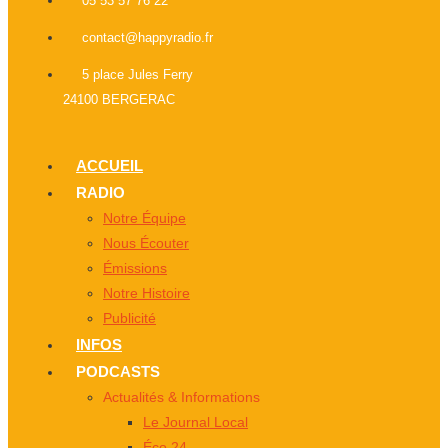
05 53 57 76 22
contact@happyradio.fr
5 place Jules Ferry
24100 BERGERAC
ACCUEIL
RADIO
Notre Équipe
Nous Écouter
Émissions
Notre Histoire
Publicité
INFOS
PODCASTS
Actualités & Informations
Le Journal Local
Éco 24