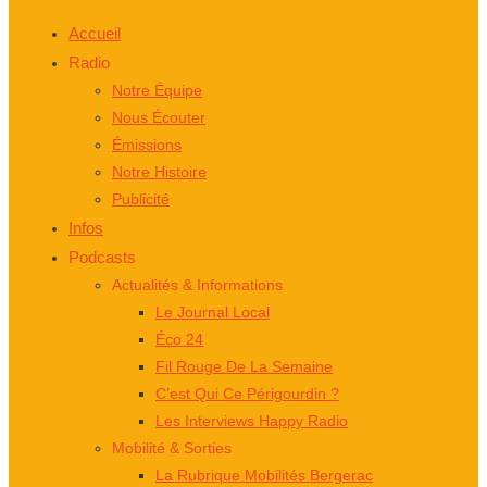
Accueil
Radio
Notre Équipe
Nous Écouter
Émissions
Notre Histoire
Publicité
Infos
Podcasts
Actualités & Informations
Le Journal Local
Éco 24
Fil Rouge De La Semaine
C’est Qui Ce Périgourdin ?
Les Interviews Happy Radio
Mobilité & Sorties
La Rubrique Mobilités Bergerac