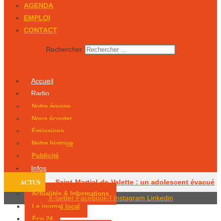
AGENDA
EMPLOI
CONTACT
Rechercher
Accueil
Radio
Notre équipe
Nous écouter
Émissions
Notre histoire
Publicité
Infos
Podcasts
ACTUS
Saint-Martial-de-Valette : un adolescent évacué
Actualités & Informations
X-twitter
Facebook-f
Instagram
Linkedin
par hélicoptère
Le centre équestre de
Le journal local
Éco 24