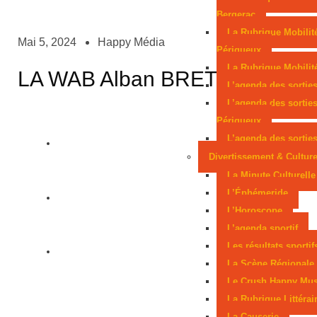
Bergerac
La Rubrique Mobilit
Mai 5, 2024
Happy Média
Périgueux
La Rubrique Mobilité
LA WAB Alban BRETTES
L’agenda des sortie
L’agenda des sortie
Périgueux
L’agenda des sorties
Divertissement & Cultur
La Minute Culturelle
L’Éphémeride
L’Horoscope
L’agenda sportif
Les résultats sportif
La Scène Régionale
Le Crush Happy Mus
La Rubrique Littérai
La Causerie