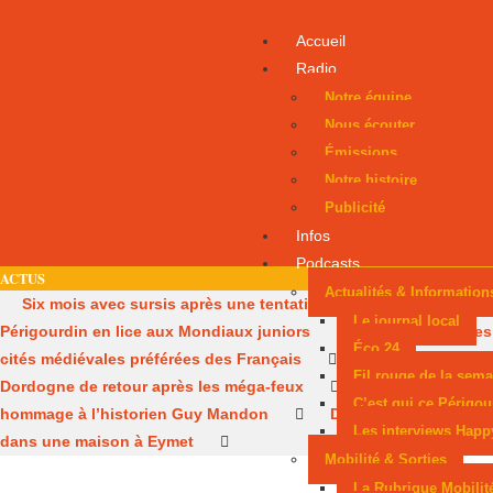
Accueil
Radio
Notre équipe
Nous écouter
Émissions
Notre histoire
Publicité
Infos
Podcasts
ACTUS
Actualités & Information
Six mois avec sursis après une tentative d’incendie
Un
Le journal local
Périgourdin en lice aux Mondiaux juniors
Sarlat, parmi les
Éco 24
cités médiévales préférées des Français
Les pompiers de
Fil rouge de la sema
Dordogne de retour après les méga-feux
Dernier
C’est qui ce Périgou
hommage à l’historien Guy Mandon
Des obus découverts
Les interviews Happ
dans une maison à Eymet
Mobilité & Sorties
La Rubrique Mobilit