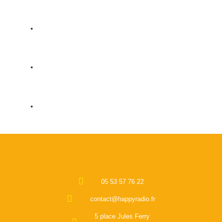
05 53 57 76 22
contact@happyradio.fr
5 place Jules Ferry