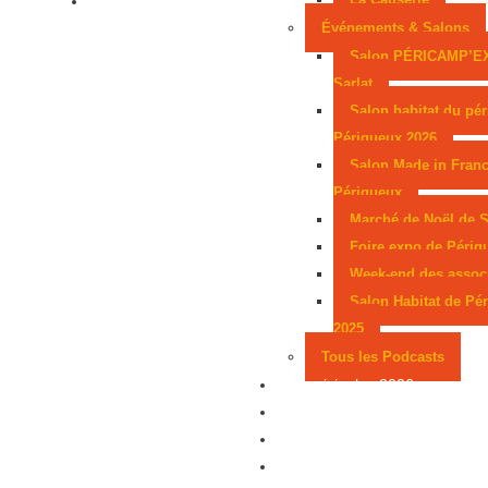
Événements & Salons
Salon PÉRICAMP’E
Sarlat
Salon habitat du pér
Périgueux 2026
Salon Made in Franc
Périgueux
Marché de Noël de S
Foire expo de Périg
Week-end des assoc
Salon Habitat de Pé
2025
Tous les Podcasts
Municipales 2026
Jeux
Partenaires
Emploi