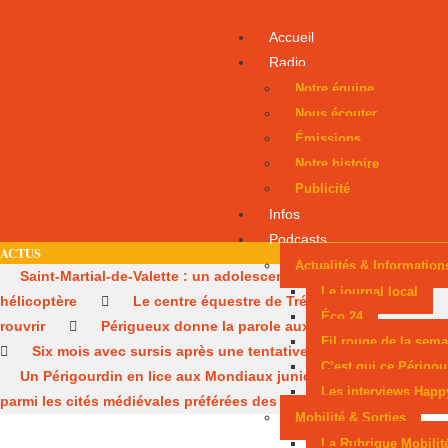
Accueil
Radio
Notre équipe
Nous écouter
Émissions
Notre histoire
Publicité
Infos
Podcasts
ACTUS
Actualités & Information
Saint-Martial-de-Valette : un adolescent évacué par
Le journal local
hélicoptère
Le centre équestre de Trélissac autorisé à
Éco 24
rouvrir
Périgueux donne la parole aux consommateurs
Fil rouge de la sema
Six mois avec sursis après une tentative d’incendie
C’est qui ce Périgou
Un Périgourdin en lice aux Mondiaux juniors
Sarlat,
Les interviews Happ
parmi les cités médiévales préférées des Français
Mobilité & Sorties
La Rubrique Mobilit