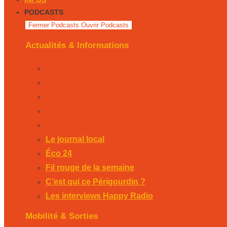
PODCASTS
Fermer Podcasts
Ouvrir Podcasts
Actualités & Informations
Le journal local
Éco 24
Fil rouge de la semaine
C’est qui ce Périgourdin ?
Les interviews Happy Radio
Le journal local
Éco 24
Fil rouge de la semaine
C’est qui ce Périgourdin ?
Les interviews Happy Radio
Mobilité & Sorties