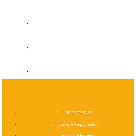
05 53 57 76 22
contact@happyradio.fr
5 place Jules Ferry