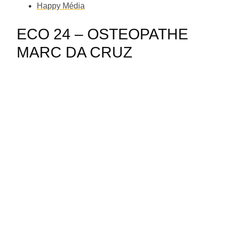
pompiers de Dordogne de retour après les méga-
Happy Média
feux
Dernier hommage à l’historien Guy
ECO 24 – OSTEOPATHE
Mandon
Des obus découverts dans une
MARC DA CRUZ
maison à Eymet