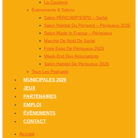
La Causerie
Événements & Salons
Salon PÉRICAMP’EXPO – Sarlat
Salon Habitat Du Périgord – Périgueux 2026
Salon Made In France – Périgueux
Marché De Noël De Sarlat
Foire Expo De Périgueux 2025
Week-End Des Associations
Salon Habitat De Périgueux 2025
Tous Les Podcasts
MUNICIPALES 2026
JEUX
PARTENAIRES
EMPLOI
ÉVÈNEMENTS
CONTACT
Accueil