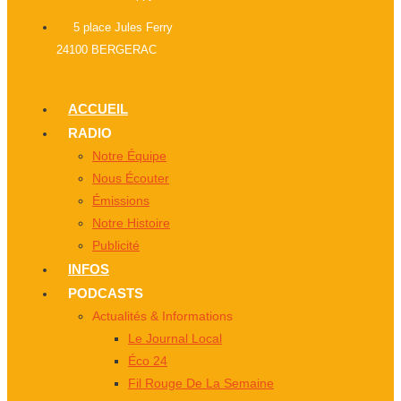
5 place Jules Ferry
24100 BERGERAC
ACCUEIL
RADIO
Notre Équipe
Nous Écouter
Émissions
Notre Histoire
Publicité
INFOS
PODCASTS
Actualités & Informations
Le Journal Local
Éco 24
Fil Rouge De La Semaine