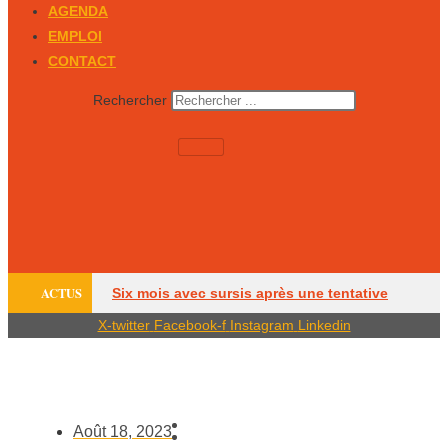
AGENDA
EMPLOI
CONTACT
Rechercher
ACTUS
Six mois avec sursis après une tentative
X-twitter
Facebook-f
Instagram
Linkedin
d’incendie
Un Périgourdin en lice aux
Mondiaux juniors
Sarlat, parmi les cités
médiévales préférées des Français
Les
Août 18, 2023