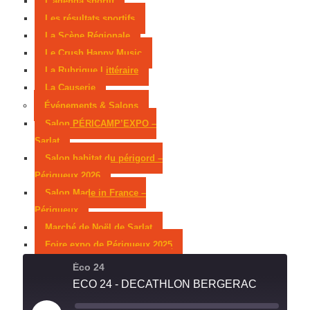
L’agenda sportif
Les résultats sportifs
La Scène Régionale
Le Crush Happy Music
La Rubrique Littéraire
La Causerie
Événements & Salons
Salon PÉRICAMP’EXPO –
Sarlat
Salon habitat du périgord –
Périgueux 2026
Salon Made in France –
Périgueux
Marché de Noël de Sarlat
Foire expo de Périgueux 2025
Week-end des associations
Éco 24
Salon Habitat de Périgueux
ECO 24 - DECATHLON BERGERAC
2025