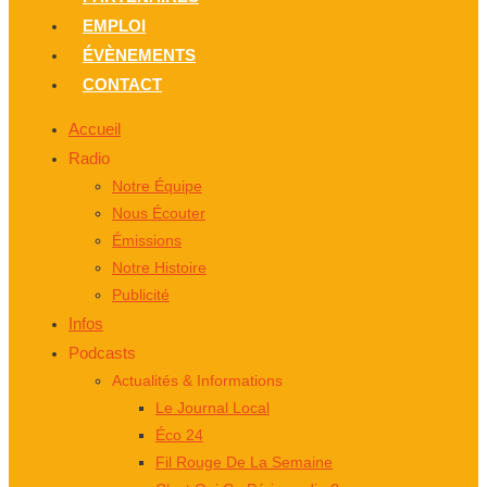
EMPLOI
ÉVÈNEMENTS
CONTACT
Accueil
Radio
Notre Équipe
Nous Écouter
Émissions
Notre Histoire
Publicité
Infos
Podcasts
Actualités & Informations
Le Journal Local
Éco 24
Fil Rouge De La Semaine