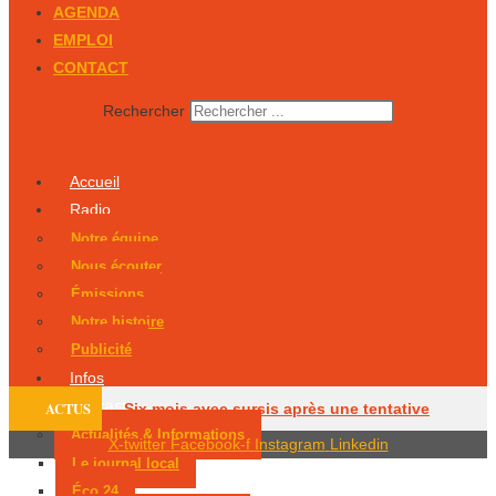
AGENDA
EMPLOI
CONTACT
Rechercher
Accueil
Radio
Notre équipe
Nous écouter
Émissions
Notre histoire
Publicité
Infos
Podcasts
ACTUS
Six mois avec sursis après une tentative
Actualités & Informations
X-twitter
Facebook-f
Instagram
Linkedin
d’incendie
Un Périgourdin en lice aux
Le journal local
Éco 24