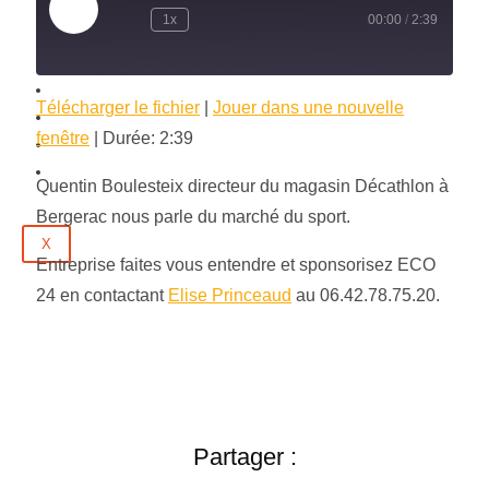
Tous les Podcasts
Play
1x
00:00
/
2:39
Episode
Municipales 2026
Jeux
Partenaires
Télécharger le fichier
|
Jouer dans une nouvelle
Emploi
fenêtre
|
Durée: 2:39
Évènements
Contact
Quentin Boulesteix directeur du magasin Décathlon à
Bergerac nous parle du marché du sport.
X
Entreprise faites vous entendre et sponsorisez ECO
24 en contactant
Elise Princeaud
au 06.42.78.75.20.
Partager :