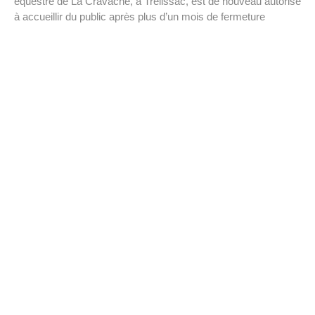
équestre de La Cravache, à Trélissac, est de nouveau autorisé
à accueillir du public après plus d’un mois de fermeture