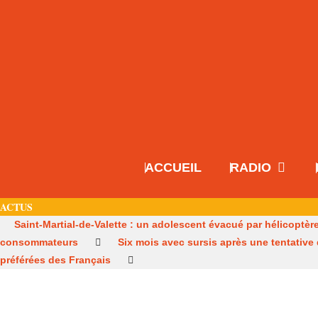
ACCUEIL
RADIO
ACTUS
Saint-Martial-de-Valette : un adolescent évacué par hélicoptèr
consommateurs
Six mois avec sursis après une tentative
préférées des Français