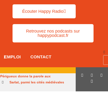
Écouter Happy Radio
Retrouvez nos podcasts sur
happypodcast.fr
EMPLOI
CONTACT
Périgueux donne la parole aux
Sarlat, parmi les cités médiévales