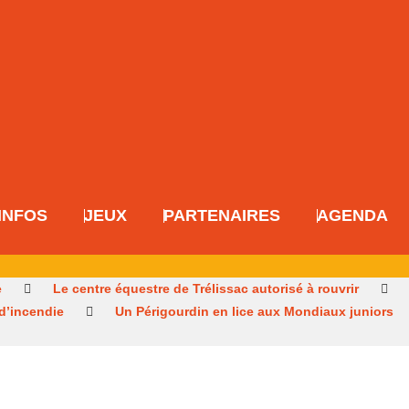
INFOS
JEUX
PARTENAIRES
AGENDA
e
Le centre équestre de Trélissac autorisé à rouvrir
 d’incendie
Un Périgourdin en lice aux Mondiaux juniors