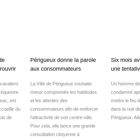
Périgueux donne la parole
de
Six mois av
aux consommateurs
rouvrir
une tentati
La Ville de Périgueux souhaite
cavaliers
Un homme de 
mieux comprendre les habitudes
e équestre
condamné aprè
et les attentes des
sac, est
mettre le feu 
consommateurs afin de renforcer
cueillir du
dans la nuit de
l’attractivité de son centre-ville.
ois de
Périgueux. Ale
Pour cela, elle lance une grande
consultation citoyenne à