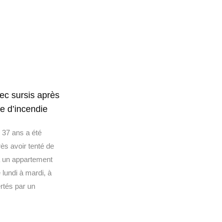
ec sursis après
ve d’incendie
37 ans a été
s avoir tenté de
à un appartement
 lundi à mardi, à
rtés par un