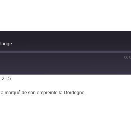
llange
00:
 2:15
i a marqué de son empreinte la Dordogne.