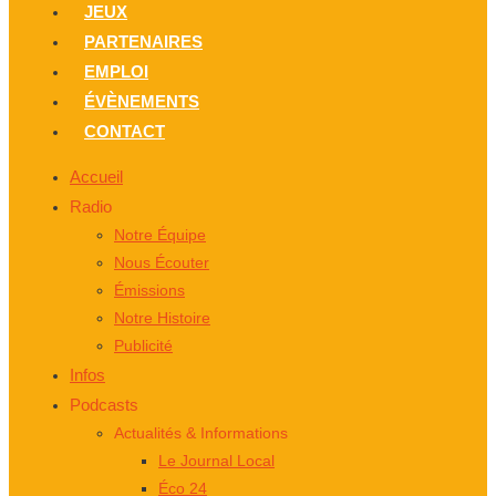
JEUX
PARTENAIRES
EMPLOI
ÉVÈNEMENTS
CONTACT
Accueil
Radio
Notre Équipe
Nous Écouter
Émissions
Notre Histoire
Publicité
Infos
Podcasts
Actualités & Informations
Le Journal Local
Éco 24