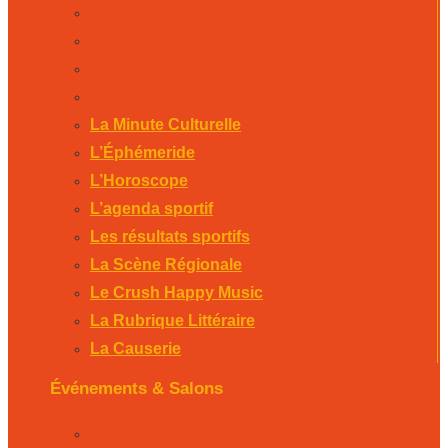
La Scène Régionale
Le Crush Happy Music
La Rubrique Littéraire
La Causerie
La Minute Culturelle
L’Éphémeride
L’Horoscope
L’agenda sportif
Les résultats sportifs
La Scène Régionale
Le Crush Happy Music
La Rubrique Littéraire
La Causerie
Événements & Salons
Foire expo de Bergerac 2026