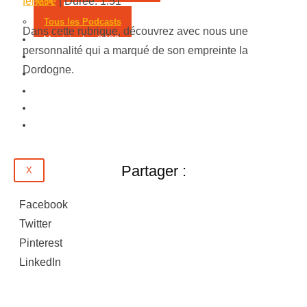
fenêtre
|
Durée: 1:51
2025
Tous les Podcasts
Dans cette rubrique, découvrez avec nous une
Municipales 2026
personnalité qui a marqué de son empreinte la
Jeux
Dordogne.
Partenaires
Emploi
Évènements
Contact
Partager :
X
Facebook
Twitter
Pinterest
LinkedIn