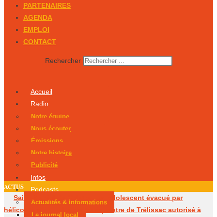
PARTENAIRES
AGENDA
EMPLOI
CONTACT
Rechercher
Accueil
Radio
Notre équipe
Nous écouter
Émissions
Notre histoire
Publicité
Infos
ACTUS
Podcasts
Saint-Martial-de-Valette : un adolescent évacué par
Actualités & Informations
hélicoptère
Le centre équestre de Trélissac autorisé à
Le journal local