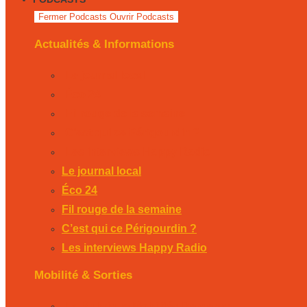
Fermer Podcasts
Ouvrir Podcasts
Actualités & Informations
Le journal local
Éco 24
Fil rouge de la semaine
C’est qui ce Périgourdin ?
Les interviews Happy Radio
Le journal local
Éco 24
Fil rouge de la semaine
C’est qui ce Périgourdin ?
Les interviews Happy Radio
Mobilité & Sorties
La Rubrique Mobilités Bergerac