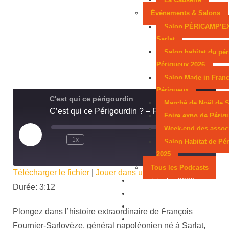
Événements & Salons
Salon PÉRICAMP’E
Sarlat
Salon habitat du pér
Périgueux 2026
Salon Made in Franc
Périgueux
C'est qui ce périgourdin
Marché de Noël de S
C’est qui ce Périgourdin ? – François Fournier-Sarlovèze
Foire expo de Périg
Week-end des assoc
1x
00:00
/
3:12
Salon Habitat de Pé
2025
Tous les Podcasts
Télécharger le fichier
|
Jouer dans une nouvelle fenêtre
|
Municipales 2026
Durée: 3:12
Jeux
Partenaires
Plongez dans l’histoire extraordinaire de François
Emploi
Fournier-Sarlovèze, général napoléonien né à Sarlat,