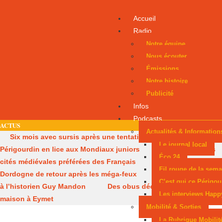
Accueil
Radio
Notre équipe
Nous écouter
Émissions
Notre histoire
Publicité
Infos
Podcasts
ACTUS
Actualités & Information
Six mois avec sursis après une tentative d’incendie
Un
Le journal local
Périgourdin en lice aux Mondiaux juniors
Sarlat, parmi les
Éco 24
cités médiévales préférées des Français
Les pompiers de
Fil rouge de la sema
Dordogne de retour après les méga-feux
Dernier hommage
C’est qui ce Périgou
à l’historien Guy Mandon
Des obus découverts dans une
Les interviews Happ
maison à Eymet
Mobilité & Sorties
La Rubrique Mobilit