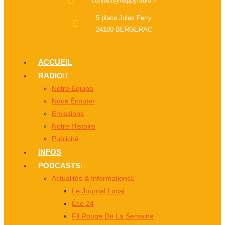
contact@happyradio.fr
5 place Jules Ferry
24100 BERGERAC
ACCUEIL
RADIO
Notre Équipe
Nous Écouter
Émissions
Notre Histoire
Publicité
INFOS
PODCASTS
Actualités & Informations
Le Journal Local
Éco 24
Fil Rouge De La Semaine