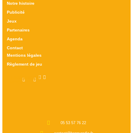
Notre histoire
Publicité
Jeux
Partenaires
Agenda
Contact
Mentions légales
Règlement de jeu
Facebook-
X-
Instagram
Linkedin
twitter
f
05 53 57 76 22