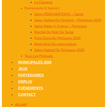
La Causerie
Événements & Salons
Salon PÉRICAMP’EXPO – Sarlat
Salon Habitat Du Périgord – Périgueux 2026
Salon Made In France – Périgueux
Marché De Noël De Sarlat
Foire Expo De Périgueux 2025
Week-End Des Associations
Salon Habitat De Périgueux 2025
Tous Les Podcasts
MUNICIPALES 2026
JEUX
PARTENAIRES
EMPLOI
ÉVÈNEMENTS
CONTACT
Accueil