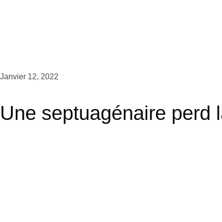
médiévales préférées des Français
Janvier 12, 2022
Une septuagénaire perd l