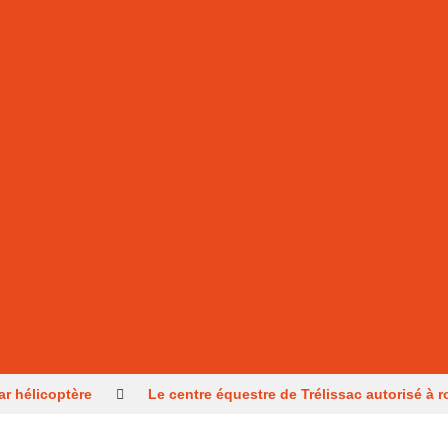
ar hélicoptère
Le centre équestre de Trélissac autorisé à r
une tentative d’incendie
Un Périgourdin en lice aux Mondi