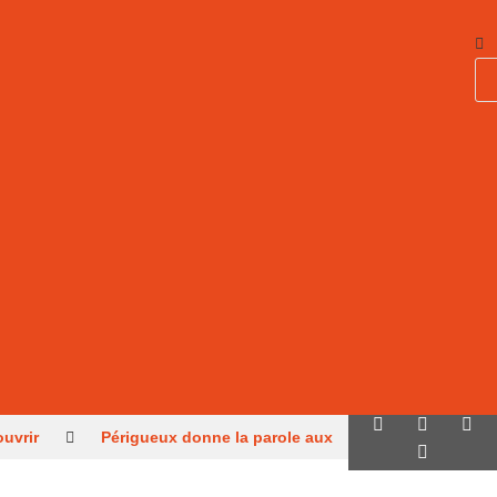
ouvrir
Périgueux donne la parole aux
aux juniors
Sarlat, parmi les cités