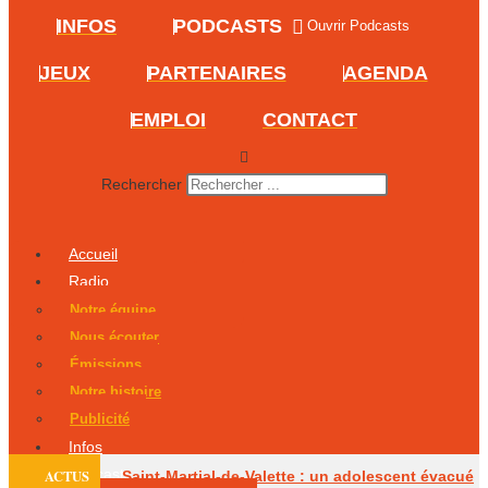
INFOS
PODCASTS
Ouvrir Podcasts
JEUX
PARTENAIRES
AGENDA
EMPLOI
CONTACT
Rechercher
Accueil
Radio
Notre équipe
Nous écouter
Émissions
Notre histoire
Publicité
Infos
Podcasts
ACTUS
Saint-Martial-de-Valette : un adolescent évacué