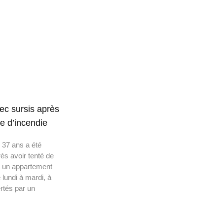
ec sursis après
ve d’incendie
37 ans a été
s avoir tenté de
à un appartement
 lundi à mardi, à
rtés par un