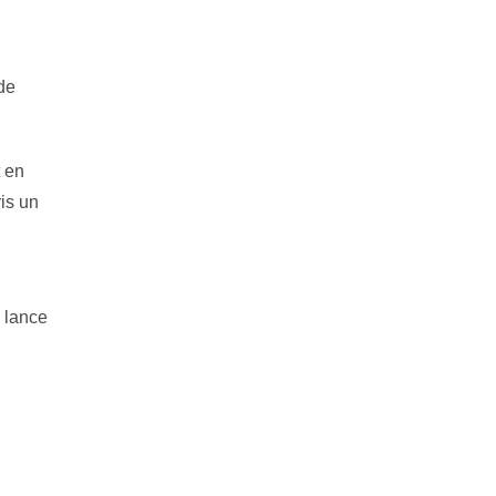
de
t en
ris un
 lance