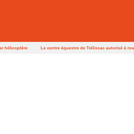
ar hélicoptère
Le centre équestre de Trélissac autorisé à rou
e tentative d’incendie
Un Périgourdin en lice aux Mondiaux 