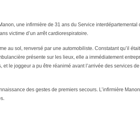
e Manon, une infirmière de 31 ans du Service interdépartemental 
ans victime d’un arrêt cardiorespiratoire.
e au sol, renversé par une automobiliste. Constatant qu’il étai
 ambulancière présente sur les lieux, elle a immédiatement entrep
, et le joggeur a pu être réanimé avant l’arrivée des services de
onnaissance des gestes de premiers secours. L’infirmière Manon
es.