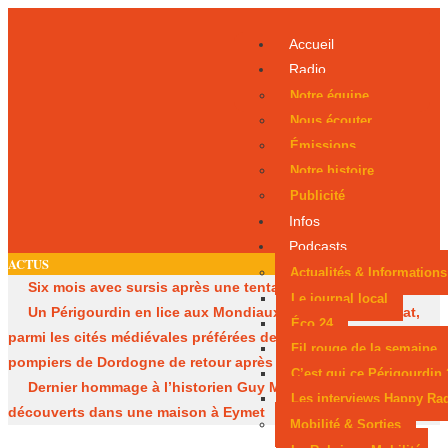
Accueil
Radio
Notre équipe
Nous écouter
Émissions
Notre histoire
Publicité
Infos
Podcasts
ACTUS
Actualités & Informations
Six mois avec sursis après une tentative d’incendie
Le journal local
Un Périgourdin en lice aux Mondiaux juniors
Sarlat,
Éco 24
parmi les cités médiévales préférées des Français
Les
Fil rouge de la semaine
pompiers de Dordogne de retour après les méga-feux
C’est qui ce Périgourdin 
Dernier hommage à l’historien Guy Mandon
Des obus
Les interviews Happy Ra
découverts dans une maison à Eymet
Mobilité & Sorties