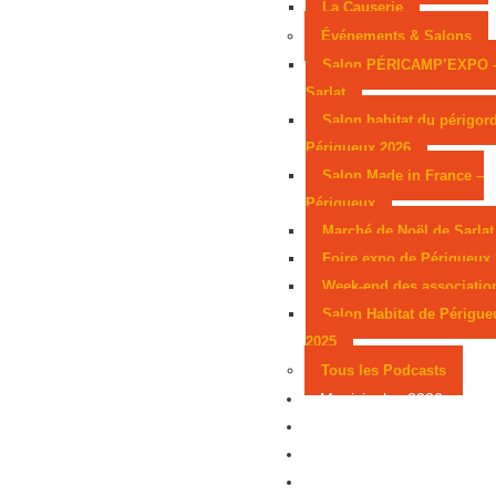
La Causerie
Événements & Salons
Salon PÉRICAMP’EXPO 
Sarlat
Salon habitat du périgor
Périgueux 2026
Salon Made in France –
Périgueux
Marché de Noël de Sarlat
Foire expo de Périgueux
Week-end des associatio
Salon Habitat de Périgue
2025
Tous les Podcasts
Municipales 2026
Jeux
Partenaires
Emploi