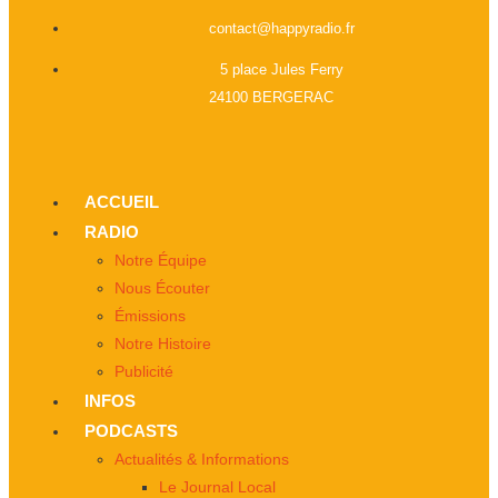
contact@happyradio.fr
5 place Jules Ferry
24100 BERGERAC
ACCUEIL
RADIO
Notre Équipe
Nous Écouter
Émissions
Notre Histoire
Publicité
INFOS
PODCASTS
Actualités & Informations
Le Journal Local