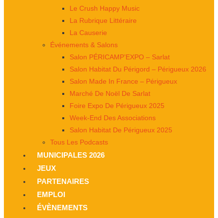
Le Crush Happy Music
La Rubrique Littéraire
La Causerie
Événements & Salons
Salon PÉRICAMP’EXPO – Sarlat
Salon Habitat Du Périgord – Périgueux 2026
Salon Made In France – Périgueux
Marché De Noël De Sarlat
Foire Expo De Périgueux 2025
Week-End Des Associations
Salon Habitat De Périgueux 2025
Tous Les Podcasts
MUNICIPALES 2026
JEUX
PARTENAIRES
EMPLOI
ÉVÈNEMENTS