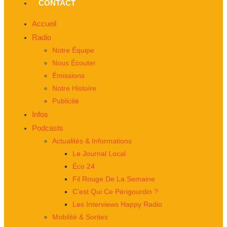
CONTACT
Accueil
Radio
Notre Équipe
Nous Écouter
Émissions
Notre Histoire
Publicité
Infos
Podcasts
Actualités & Informations
Le Journal Local
Éco 24
Fil Rouge De La Semaine
C’est Qui Ce Périgourdin ?
Les Interviews Happy Radio
Mobilité & Sorties