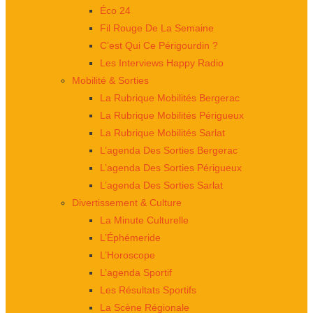
Éco 24
Fil Rouge De La Semaine
C’est Qui Ce Périgourdin ?
Les Interviews Happy Radio
Mobilité & Sorties
La Rubrique Mobilités Bergerac
La Rubrique Mobilités Périgueux
La Rubrique Mobilités Sarlat
L’agenda Des Sorties Bergerac
L’agenda Des Sorties Périgueux
L’agenda Des Sorties Sarlat
Divertissement & Culture
La Minute Culturelle
L’Éphémeride
L’Horoscope
L’agenda Sportif
Les Résultats Sportifs
La Scène Régionale