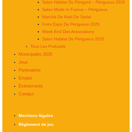
Salon Habitat Du Périgord – Périgueux 2026
Salon Made In France – Périgueux
Marché De Noël De Sarlat
Foire Expo De Périgueux 2025
Week-End Des Associations
Salon Habitat De Périgueux 2025
Tous Les Podcasts
Municipales 2026
Jeux
Partenaires
Emploi
Évènements
Contact
Mentions légales
Règlement de jeu