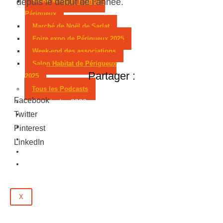
depuis le début de l’année.
Salon Made in France –
Périgueux
Marché de Noël de Sarlat
Foire expo de Périgueux 2025
Week-end des associations
Salon Habitat de Périgueux
Partager :
2025
Tous les Podcasts
Facebook
Municipales 2026
Jeux
Twitter
Partenaires
Pinterest
Emploi
LinkedIn
Évènements
Contact
X