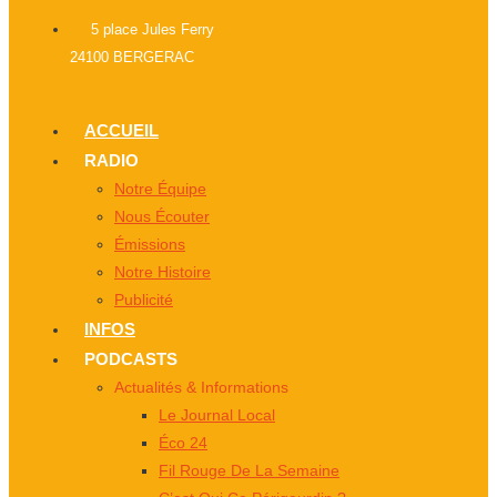
5 place Jules Ferry
24100 BERGERAC
ACCUEIL
RADIO
Notre Équipe
Nous Écouter
Émissions
Notre Histoire
Publicité
INFOS
PODCASTS
Actualités & Informations
Le Journal Local
Éco 24
Fil Rouge De La Semaine