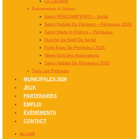
La Causerie
Événements & Salons
Salon PÉRICAMP’EXPO – Sarlat
Salon Habitat Du Périgord – Périgueux 2026
Salon Made In France – Périgueux
Marché De Noël De Sarlat
Foire Expo De Périgueux 2025
Week-End Des Associations
Salon Habitat De Périgueux 2025
Tous Les Podcasts
MUNICIPALES 2026
JEUX
PARTENAIRES
EMPLOI
ÉVÈNEMENTS
CONTACT
Accueil