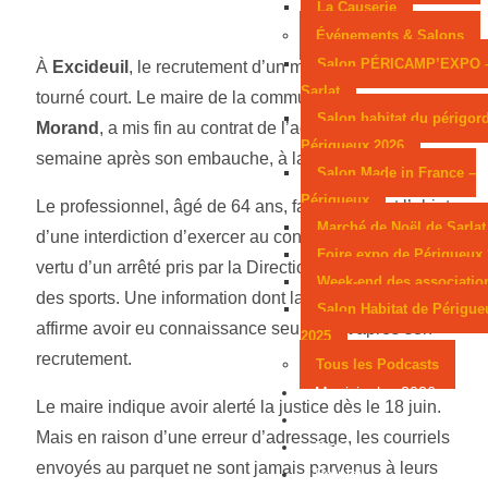
La Causerie
Événements & Salons
Salon PÉRICAMP’EXPO 
À
Excideuil
, le recrutement d’un maître-nageur a
Sarlat
tourné court. Le maire de la commune,
Jimmy
Salon habitat du périgor
Morand
, a mis fin au contrat de l’agent moins d’une
Périgueux 2026
semaine après son embauche, à la mi-juin.
Salon Made in France –
Périgueux
Le professionnel, âgé de 64 ans, faisait en effet l’objet
Marché de Noël de Sarlat
d’une interdiction d’exercer au contact de mineurs, en
Foire expo de Périgueux
vertu d’un arrêté pris par la Direction de la jeunesse et
Week-end des associatio
des sports. Une information dont la municipalité
Salon Habitat de Périgue
affirme avoir eu connaissance seulement après son
2025
recrutement.
Tous les Podcasts
Municipales 2026
Le maire indique avoir alerté la justice dès le 18 juin.
Jeux
Mais en raison d’une erreur d’adressage, les courriels
Partenaires
envoyés au parquet ne sont jamais parvenus à leurs
Emploi