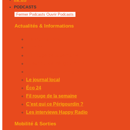
PODCASTS
Fermer Podcasts
Ouvrir Podcasts
Actualités & Informations
Le journal local
Éco 24
Fil rouge de la semaine
C’est qui ce Périgourdin ?
Les interviews Happy Radio
Le journal local
Éco 24
Fil rouge de la semaine
C’est qui ce Périgourdin ?
Les interviews Happy Radio
Mobilité & Sorties