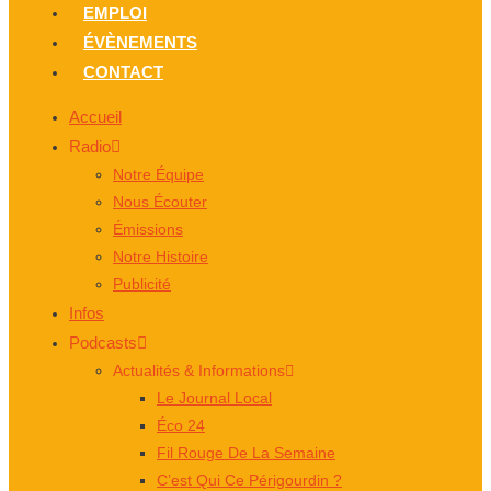
EMPLOI
ÉVÈNEMENTS
CONTACT
Accueil
Radio
Notre Équipe
Nous Écouter
Émissions
Notre Histoire
Publicité
Infos
Podcasts
Actualités & Informations
Le Journal Local
Éco 24
Fil Rouge De La Semaine
C’est Qui Ce Périgourdin ?