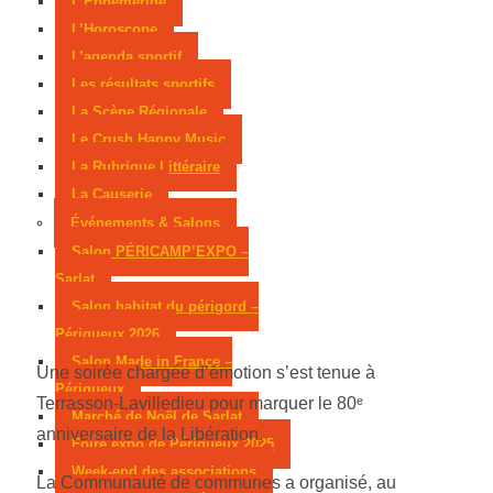
L’Éphémeride
L’Horoscope
L’agenda sportif
Les résultats sportifs
La Scène Régionale
Le Crush Happy Music
La Rubrique Littéraire
La Causerie
Événements & Salons
Salon PÉRICAMP’EXPO –
Sarlat
Salon habitat du périgord –
Périgueux 2026
Salon Made in France –
Une soirée chargée d’émotion s’est tenue à
Périgueux
Terrasson-Lavilledieu pour marquer le 80ᵉ
Marché de Noël de Sarlat
anniversaire de la Libération.
Foire expo de Périgueux 2025
Week-end des associations
La Communauté de communes a organisé, au