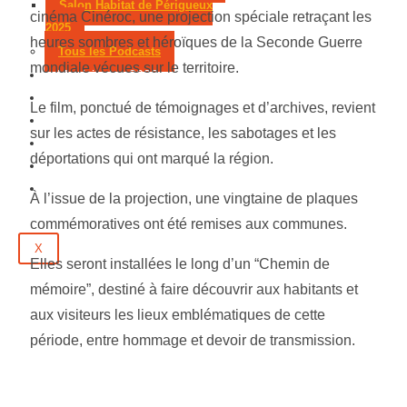
Salon Habitat de Périgueux
cinéma Cinéroc, une projection spéciale retraçant les
2025
heures sombres et héroïques de la Seconde Guerre
Tous les Podcasts
mondiale vécues sur le territoire.
Municipales 2026
Jeux
Le film, ponctué de témoignages et d’archives, revient
Partenaires
sur les actes de résistance, les sabotages et les
Emploi
déportations qui ont marqué la région.
Évènements
Contact
À l’issue de la projection, une vingtaine de plaques
commémoratives ont été remises aux communes.
X
Elles seront installées le long d’un “Chemin de
mémoire”, destiné à faire découvrir aux habitants et
aux visiteurs les lieux emblématiques de cette
période, entre hommage et devoir de transmission.