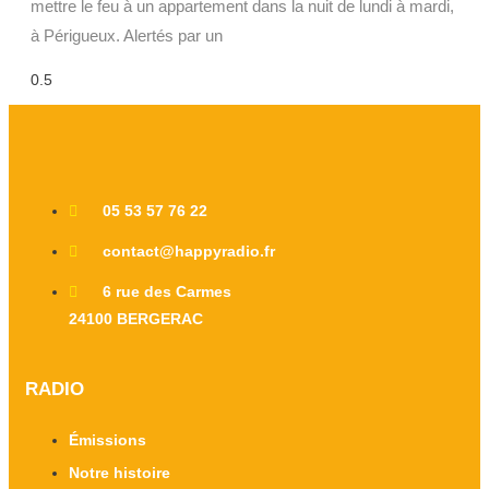
mettre le feu à un appartement dans la nuit de lundi à mardi,
à Périgueux. Alertés par un
05 53 57 76 22
contact@happyradio.fr
6 rue des Carmes
24100 BERGERAC
RADIO
Émissions
Notre histoire