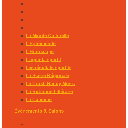
La Scène Régionale
Le Crush Happy Music
La Rubrique Littéraire
La Causerie
La Minute Culturelle
L’Éphémeride
L’Horoscope
L’agenda sportif
Les résultats sportifs
La Scène Régionale
Le Crush Happy Music
La Rubrique Littéraire
La Causerie
Événements & Salons
Foire expo de Bergerac 2026