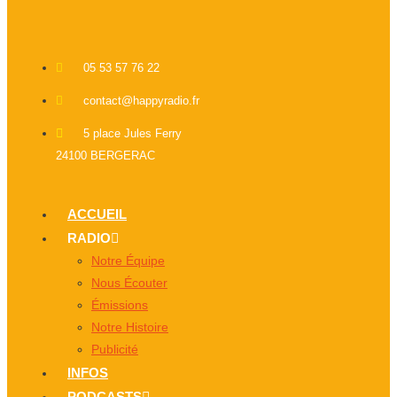
05 53 57 76 22
contact@happyradio.fr
5 place Jules Ferry
24100 BERGERAC
ACCUEIL
RADIO
Notre Équipe
Nous Écouter
Émissions
Notre Histoire
Publicité
INFOS
PODCASTS