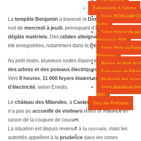
Événements & Salons
Salon PÉRICAMP’E
La
tempête Benjamin
a traversé la
Dordogne
dans la
Sarlat
nuit de
mercredi à jeudi
, provoquant d’importants
Salon habitat du pér
dégâts matériels
. Des
rafales atteignant 120 km/h
ont
Périgueux 2026
été enregistrées, notamment dans le
Périgord vert
.
Salon Made in Franc
Périgueux
Au petit matin, plusieurs routes étaient
obstruées par
Marché de Noël de S
des arbres et des poteaux électriques
tombés au sol.
Foire expo de Périg
Vers
9 heures
,
11 000 foyers étaient encore privés
Week-end des assoc
d’électricité
, selon Enedis.
Salon Habitat de Pé
2025
Le
château des Milandes
, à
Castelnaud-la-Chapelle
,
Tous les Podcasts
n’a pas pu
accueillir de visiteurs dans la matinée
en
Municipales 2026
Jeux
raison de la coupure de courant.
Partenaires
La situation est depuis revenue à la normale, mais les
Emploi
autorités appellent à la
prudence
dans les zones