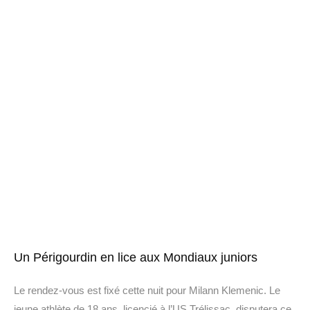
Un Périgourdin en lice aux Mondiaux juniors
Le rendez-vous est fixé cette nuit pour Milann Klemenic. Le
jeune athlète de 18 ans, licencié à l’US Trélissac, disputera ce