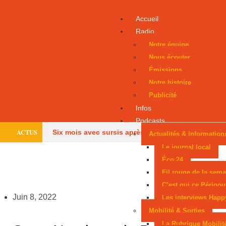
Accueil
Radio
Notre équipe
Nous écouter
Émissions
Notre histoire
Publicité
Infos
Podcasts
ACTUS
Six mois avec sursis après une tentative
Actualités & Information
Le journal local
d’incendie
Un Périgourdin en lice aux
Éco 24
Fil rouge de la sema
Mondiaux juniors
Sarlat, parmi les cités
C’est qui ce Périgou
médiévales préférées des Français
Les
Juin 8, 2022
Les interviews Happ
Mobilité & Sorties
pompiers de Dordogne de retour après les méga-
La Rubrique Mobilit