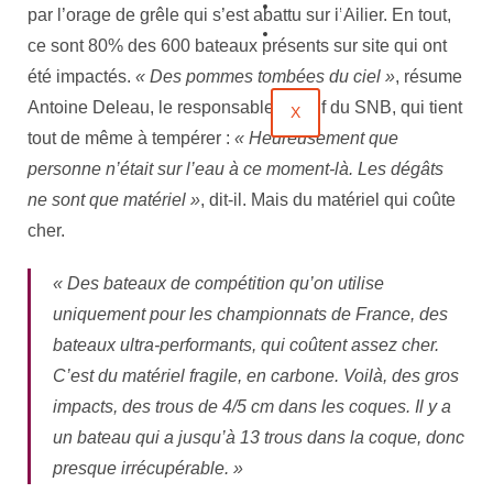
Évènements
par l’orage de grêle qui s’est abattu sur l’Allier. En tout,
Contact
ce sont 80% des 600 bateaux présents sur site qui ont
été impactés.
« Des pommes tombées du ciel »
, résume
Antoine Deleau, le responsable sportif du SNB, qui tient
X
tout de même à tempérer :
« Heureusement que
personne n’était sur l’eau à ce moment-là. Les dégâts
ne sont que matériel »
, dit-il. Mais du matériel qui coûte
cher.
« Des bateaux de compétition qu’on utilise
uniquement pour les championnats de France, des
bateaux ultra-performants, qui coûtent assez cher.
C’est du matériel fragile, en carbone. Voilà, des gros
impacts, des trous de 4/5 cm dans les coques. Il y a
un bateau qui a jusqu’à 13 trous dans la coque, donc
presque irrécupérable. »