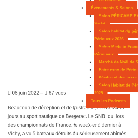
Événements & Salons
Salon PÉRICAMP’E
Sarlat
Salon habitat du pér
Périgueux 2026
Salon Made in Franc
Périgueux
Marché de Noël de S
Foire expo de Périg
Week-end des assoc
Salon Habitat de Pé
08 juin 2022 –
67 vues
2025
Tous les Podcasts
Beaucoup de déception et de frustration, ces derniers
Municipales 2026
jours au sport nautique de Bergerac. Le SNB, qui lors
Jeux
Partenaires
des championnats de France, le week-end dernier à
Emploi
Vichy, a vu 5 bateaux détruits ou sérieusement abîmés