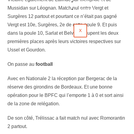
Évènements
Mussidan sur Léognan. Match nul entre Vergt et
Contact
Surgères 12 partout et pourtant ce n’était pas gagné
Vergt est 10e, Surgères, 2e de cette poule 9. Et puis
X
dans la poule 10, Sarlat et Belves occupent les deux
premières places après leurs victoires respectives sur
Ussel et Gourdon.
On passe au
football
Avec en Nationale 2 la réception par Bergerac de la
réserve des girondins de Bordeaux. Et une bonne
opération pour le BPFC qui l’emporte 1 à 0 et sort ainsi
de la zone de relégation.
De son côté, Trélissac a fait match nul avec Romorantin
2 partout.