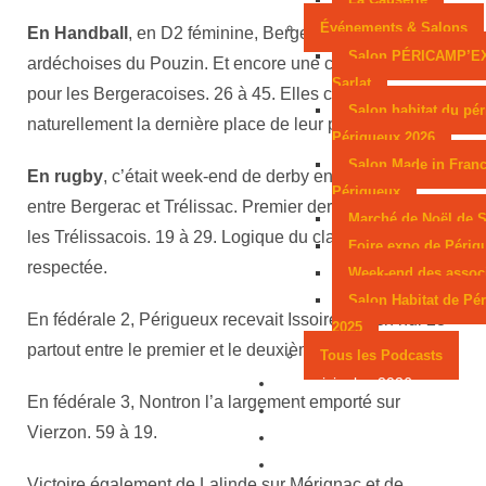
Événements & Salons
En Handball
, en D2 féminine, Bergerac recevait les
Salon PÉRICAMP’E
ardéchoises du Pouzin. Et encore une cuisante défaite
Sarlat
pour les Bergeracoises. 26 à 45. Elles conservent
Salon habitat du pér
naturellement la dernière place de leur poule.
Périgueux 2026
Salon Made in Franc
En rugby
, c’était week-end de derby en Fédérale Une
Périgueux
entre Bergerac et Trélissac. Premier derby remporté par
Marché de Noël de S
les Trélissacois. 19 à 29. Logique du classement
Foire expo de Périg
respectée.
Week-end des assoc
Salon Habitat de Pé
En fédérale 2, Périgueux recevait Issoire. Match nul 23
2025
partout entre le premier et le deuxième de la poule.
Tous les Podcasts
Municipales 2026
En fédérale 3, Nontron l’a largement emporté sur
Jeux
Vierzon. 59 à 19.
Partenaires
Emploi
Victoire également de Lalinde sur Mérignac et de