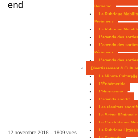
end
frappent la Dordogne
La filière tomate
Bergerac
La Rubrique Mobilit
fragilisée en Dordogne
Périgueux
La Rubrique Mobilité
L’agenda des sortie
L’agenda des sortie
Périgueux
L’agenda des sorties
Divertissement & Cultur
La Minute Culturelle
L’Éphémeride
L’Horoscope
L’agenda sportif
Les résultats sportif
La Scène Régionale
Le Crush Happy Mus
La Rubrique Littérai
12 novembre 2018 –
1809 vues
La Causerie