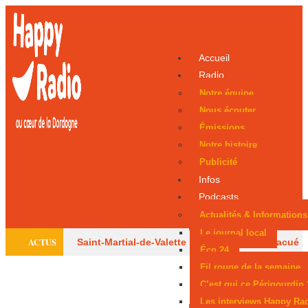
Accueil
Radio
Notre équipe
Nous écouter
Émissions
Notre histoire
Publicité
Infos
Podcasts
Actualités & Informations
Le journal local
ACTUS
Saint-Martial-de-Valette : un adolescent évacué
Éco 24
Fil rouge de la semaine
par hélicoptère
Le centre équestre de
C’est qui ce Périgourdin 
Trélissac autorisé à rouvrir
Périgueux
Les interviews Happy Ra