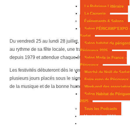
La Rubrique Littéraire
La Causerie
Événements & Salons
Salon PÉRICAMP’EXPO 
Sarlat
Du vendredi 25 au lundi 28 juillet, le village va vibrer
Salon habitat du périgor
au rythme de sa fête locale, une tradition relancée
Périgueux 2026
depuis 1979 et attendue chaque été.
Salon Made in France –
Périgueux
Les festivités débuteront dès le vendredi soir, pour
Marché de Noël de Sarlat
plusieurs jours placés sous le signe de la convivialité,
Foire expo de Périgueux
de la musique et de la bonne humeur.
Week-end des associatio
Salon Habitat de Périgue
2025
Tous les Podcasts
Municipales 2026
Jeux