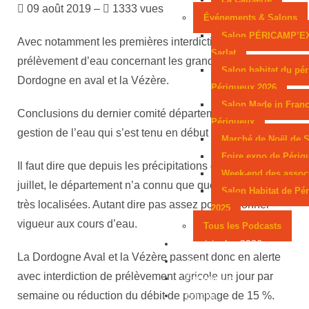
09 août 2019 –
1333 vues
Événements & Salons
Salon PÉRICAMP’E
Avec notamment les premières interdictions de
Sarlat
prélèvement d’eau concernant les grands axes, la
Salon habitat du pér
Dordogne en aval et la Vézère.
Périgueux 2026
Salon Made in Franc
Conclusions du dernier comité départemental de
Périgueux
gestion de l’eau qui s’est tenu en début de semaine.
Marché de Noël de S
Foire expo de Périg
Il faut dire que depuis les précipitations du 26 et 27
Week-end des assoc
juillet, le département n’a connu que quelques ondées,
Salon Habitat de Pé
très localisées. Autant dire pas assez pour redonner
2025
vigueur aux cours d’eau.
Tous les Podcasts
Municipales 2026
La Dordogne Aval et la Vézère passent donc en alerte
Jeux
avec interdiction de prélèvement agricole un jour par
Partenaires
Emploi
semaine ou réduction du débit de pompage de 15 %.