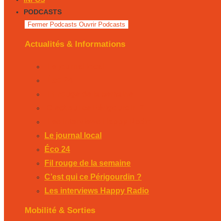
PODCASTS
Fermer Podcasts
Ouvrir Podcasts
Actualités & Informations
Le journal local
Éco 24
Fil rouge de la semaine
C’est qui ce Périgourdin ?
Les interviews Happy Radio
Le journal local
Éco 24
Fil rouge de la semaine
C’est qui ce Périgourdin ?
Les interviews Happy Radio
Mobilité & Sorties