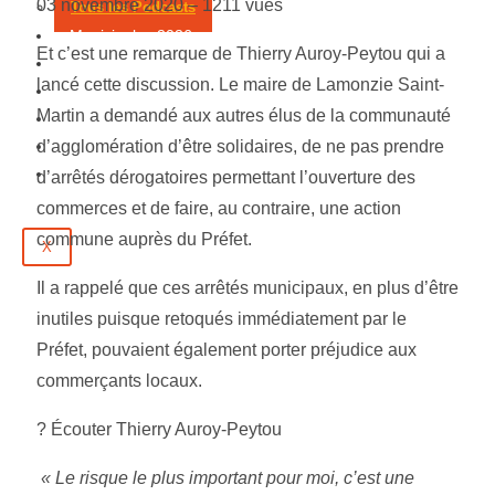
03 novembre 2020 –
1211 vues
Tous les Podcasts
Municipales 2026
Et c’est une remarque de Thierry Auroy-Peytou qui a
Jeux
lancé cette discussion. Le maire de Lamonzie Saint-
Partenaires
Martin a demandé aux autres élus de la communauté
Emploi
d’agglomération d’être solidaires, de ne pas prendre
Évènements
Contact
d’arrêtés dérogatoires permettant l’ouverture des
commerces et de faire, au contraire, une action
commune auprès du Préfet.
X
Il a rappelé que ces arrêtés municipaux, en plus d’être
inutiles puisque retoqués immédiatement par le
Préfet, pouvaient également porter préjudice aux
commerçants locaux.
? Écouter Thierry Auroy-Peytou
« Le risque le plus important pour moi, c’est une