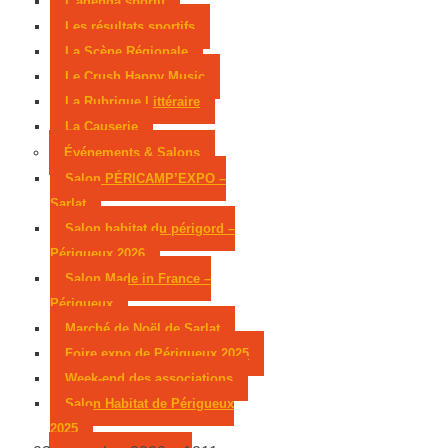
L’agenda sportif
Les résultats sportifs
La Scène Régionale
Le Crush Happy Music
La Rubrique Littéraire
La Causerie
Événements & Salons
Salon PÉRICAMP’EXPO –
Sarlat
Salon habitat du périgord –
Périgueux 2026
Salon Made in France –
Périgueux
Marché de Noël de Sarlat
Foire expo de Périgueux 2025
Week-end des associations
Salon Habitat de Périgueux
2025