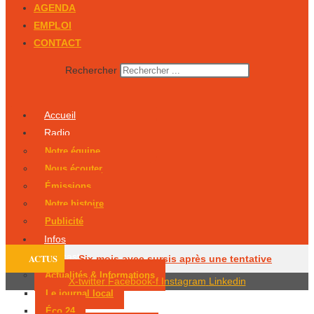
AGENDA
EMPLOI
CONTACT
Rechercher
Accueil
Radio
Notre équipe
Nous écouter
Émissions
Notre histoire
Publicité
Infos
Podcasts
ACTUS
Six mois avec sursis après une tentative
Actualités & Informations
X-twitter
Facebook-f
Instagram
Linkedin
d’incendie
Un Périgourdin en lice aux
Le journal local
Éco 24