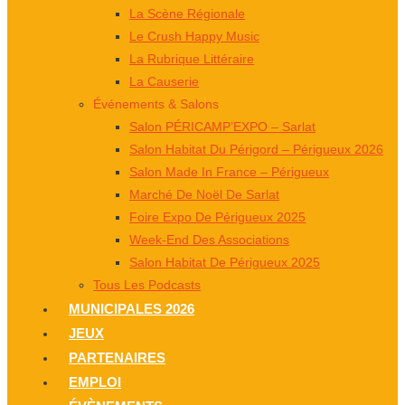
La Scène Régionale
Le Crush Happy Music
La Rubrique Littéraire
La Causerie
Événements & Salons
Salon PÉRICAMP’EXPO – Sarlat
Salon Habitat Du Périgord – Périgueux 2026
Salon Made In France – Périgueux
Marché De Noël De Sarlat
Foire Expo De Périgueux 2025
Week-End Des Associations
Salon Habitat De Périgueux 2025
Tous Les Podcasts
MUNICIPALES 2026
JEUX
PARTENAIRES
EMPLOI