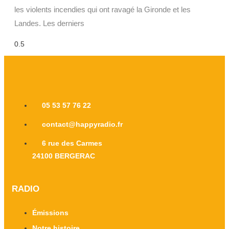
les violents incendies qui ont ravagé la Gironde et les
Landes. Les derniers
05 53 57 76 22
contact@happyradio.fr
6 rue des Carmes
24100 BERGERAC
RADIO
Émissions
Notre histoire