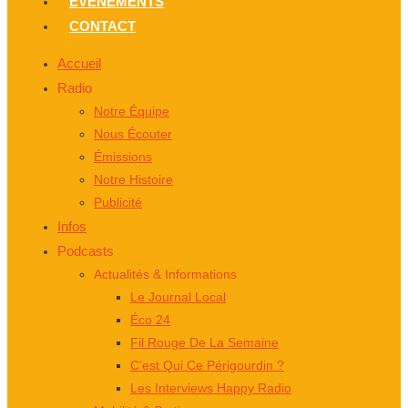
ÉVÈNEMENTS
CONTACT
Accueil
Radio
Notre Équipe
Nous Écouter
Émissions
Notre Histoire
Publicité
Infos
Podcasts
Actualités & Informations
Le Journal Local
Éco 24
Fil Rouge De La Semaine
C’est Qui Ce Périgourdin ?
Les Interviews Happy Radio