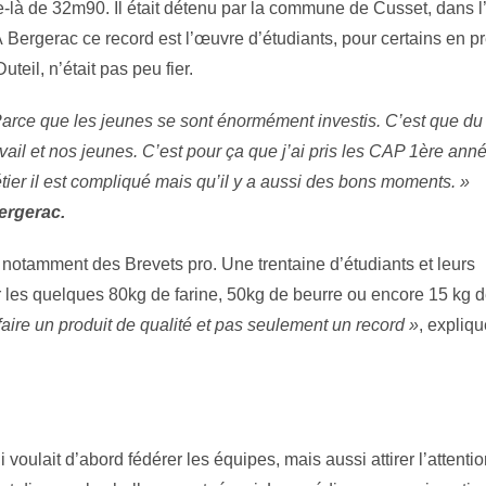
-là de 32m90. Il était détenu par la commune de Cusset, dans l’A
À Bergerac ce record est l’œuvre d’étudiants, pour certains en p
eil, n’était pas peu fier.
 Parce que les jeunes se sont énormément investis. C’est que du
vail et nos jeunes. C’est pour ça que j’ai pris les CAP 1ère ann
ier il est compliqué mais qu’il y a aussi des bons moments. »
ergerac.
notamment des Brevets pro. Une trentaine d’étudiants et leurs
ner les quelques 80kg de farine, 50kg de beurre ou encore 15 kg 
 faire un produit de qualité et pas seulement un record »
, expliqu
oulait d’abord fédérer les équipes, mais aussi attirer l’attentio