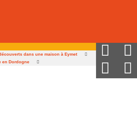
découverts dans une maison à Eymet
sée en Dordogne