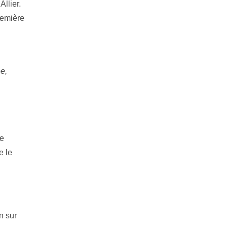
llier.
remière
ée,
de
e le
n sur