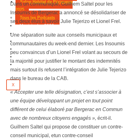
Salon Habitat de Périgueux
Dans un communiqué, Guilhem Saltel pour les
2025
Insoumis de Bergerac a annoncé se désolidariser de
Tous les Podcasts
ses deux élus à savoir Julie Tejerizo et Lionel Frel.
Municipales 2026
Jeux
Une séparation suite aux conseils municipaux et
Partenaires
communautaires du week-end dernier. Les Insoumis
Emploi
peu convaincus d’un Lionel Frel volant au secours de
Évènements
la majorité pour justifier le montant des indemnités
Contact
mais surtout ils refusent l’intégration de Julie Tejerizo
dans le bureau de la CAB.
X
« Accepter une telle désignation, c’est s’associer à
une équipe développant un projet en tout point
différent de celui élaboré par Bergerac en Commun
avec de nombreux citoyens engagés »,
écrit-il.
Guilhem Saltel qui propose de constituer un contre-
conseil municipal, etun contre-conseil