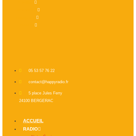
X-twitter
Facebook-f
Instagram
Linkedin
05 53 57 76 22
contact@happyradio.fr
5 place Jules Ferry
24100 BERGERAC
ACCUEIL
RADIO