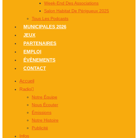
Week-End Des Associations
Salon Habitat De Périgueux 2025
Tous Les Podcasts
MUNICIPALES 2026
JEUX
PARTENAIRES
EMPLOI
ÉVÈNEMENTS
CONTACT
Accueil
Radio
Notre Équipe
Nous Écouter
Émissions
Notre Histoire
Publicité
Infos