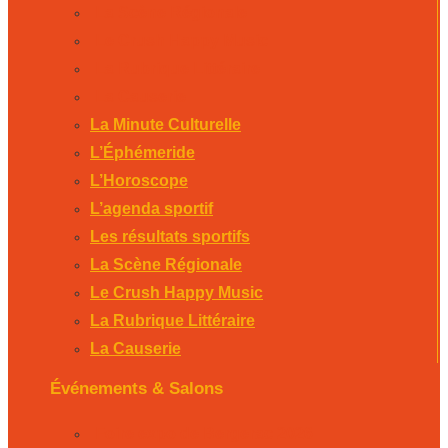
La Scène Régionale
Le Crush Happy Music
La Rubrique Littéraire
La Causerie
La Minute Culturelle
L’Éphémeride
L’Horoscope
L’agenda sportif
Les résultats sportifs
La Scène Régionale
Le Crush Happy Music
La Rubrique Littéraire
La Causerie
Événements & Salons
Foire expo de Bergerac 2026