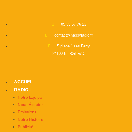
05 53 57 76 22
contact@happyradio.fr
5 place Jules Ferry
24100 BERGERAC
ACCUEIL
RADIO
Notre Équipe
Nous Écouter
Émissions
Notre Histoire
Publicité