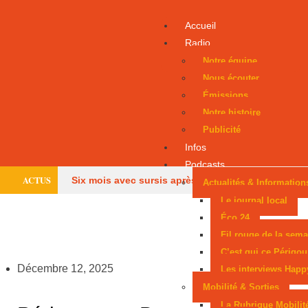
Accueil
Radio
Notre équipe
Nous écouter
Émissions
Notre histoire
Publicité
Infos
Podcasts
ACTUS
Six mois avec sursis après une tentative
Actualités & Information
Le journal local
d’incendie
Un Périgourdin en lice aux
Éco 24
Fil rouge de la sema
Mondiaux juniors
Sarlat, parmi les cités
C’est qui ce Périgou
médiévales préférées des Français
Les
Décembre 12, 2025
Les interviews Happ
Mobilité & Sorties
pompiers de Dordogne de retour après les méga-
La Rubrique Mobilit