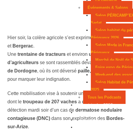
Événements & Salons
Salon PÉRICAMP’E
Sarlat
Salon habitat du pér
Hier soir, la colère agricole s’est exprimée à
Périgueux
Périgueux 2026
Salon Made in Franc
et
Bergerac
.
Périgueux
Une
trentaine de tracteurs
et environ
une centaine
Marché de Noël de S
d’agriculteurs
se sont rassemblés devant la
préfecture
Foire expo de Périg
de Dordogne
, où ils ont déversé
paille, foin et lisier
Week-end des assoc
pour marquer leur indignation.
Salon Habitat de Pé
2025
Cette mobilisation vise à soutenir un
éleveur ariégeois
Tous les Podcasts
dont le
troupeau de 207 vaches
a été
abattu
, après la
Municipales 2026
détection mardi soir d’un cas de
dermatose nodulaire
Jeux
contagieuse (DNC)
dans son exploitation des
Bordes-
Partenaires
sur-Arize
.
Emploi