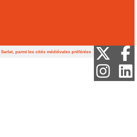
Sarlat, parmi les cités médiévales préférées
rien Guy Mandon
Des obus