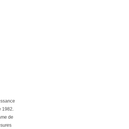
issance
e 1982.
isme de
esures