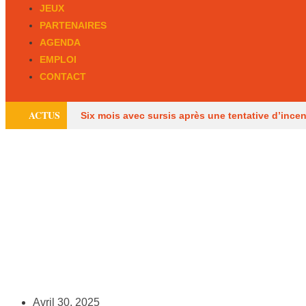
JEUX
PARTENAIRES
AGENDA
EMPLOI
CONTACT
ACTUS
Six mois avec sursis après une tentative d’ince
des Français
Les pompiers de Dordogne de
découverts dans une maison à Eymet
Avril 30, 2025