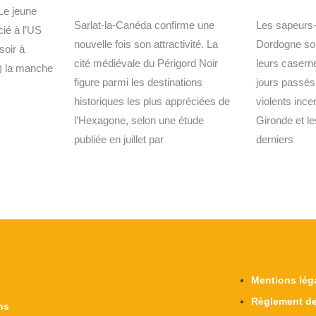
Le jeune
Sarlat-la-Canéda confirme une
Les sapeurs
cié à l’US
nouvelle fois son attractivité. La
Dordogne son
soir à
cité médiévale du Périgord Noir
leurs casern
) la manche
figure parmi les destinations
jours passés 
historiques les plus appréciées de
violents ince
l’Hexagone, selon une étude
Gironde et l
publiée en juillet par
derniers
Mentions lég
Règlement de
ns