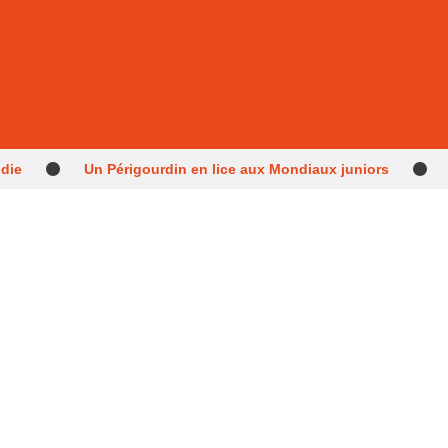
ndie
Un Périgourdin en lice aux Mondiaux juniors
 retour après les méga-feux
Dernier hommage à l’histo