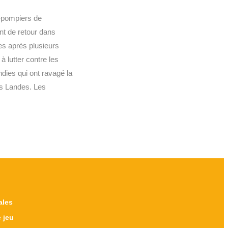
-pompiers de
t de retour dans
es après plusieurs
à lutter contre les
ndies qui ont ravagé la
es Landes. Les
ales
 jeu