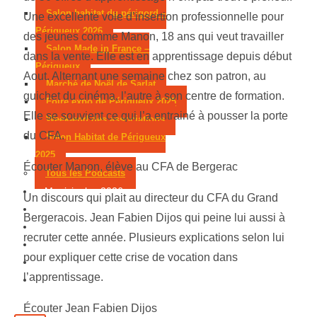
Salon habitat du périgord –
Une excellente voie d’insertion professionnelle pour
Périgueux 2026
des jeunes comme Manon, 18 ans qui veut travailler
Salon Made in France –
dans la vente. Elle est en apprentissage depuis début
Périgueux
Aout. Alternant une semaine chez son patron, au
Marché de Noël de Sarlat
guichet du cinéma, l’autre à son centre de formation.
Foire expo de Périgueux 2025
Elle se souvient ce qui l’a entrainé à pousser la porte
Week-end des associations
du CFA.
Salon Habitat de Périgueux
2025
Écouter Manon, élève au CFA de Bergerac
Tous les Podcasts
Municipales 2026
Un discours qui plait au directeur du CFA du Grand
Jeux
Bergeracois. Jean Fabien Dijos qui peine lui aussi à
Partenaires
recruter cette année. Plusieurs explications selon lui
Emploi
pour expliquer cette crise de vocation dans
Évènements
l’apprentissage.
Contact
Écouter Jean Fabien Dijos