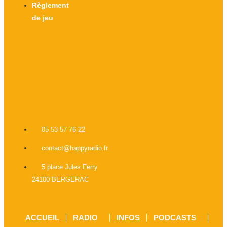
Règlement
de jeu
X-twitter
Facebook-f
Instagram
Linkedin
05 53 57 76 22
contact@happyradio.fr
5 place Jules Ferry
24100 BERGERAC
ACCUEIL
RADIO
INFOS
PODCASTS