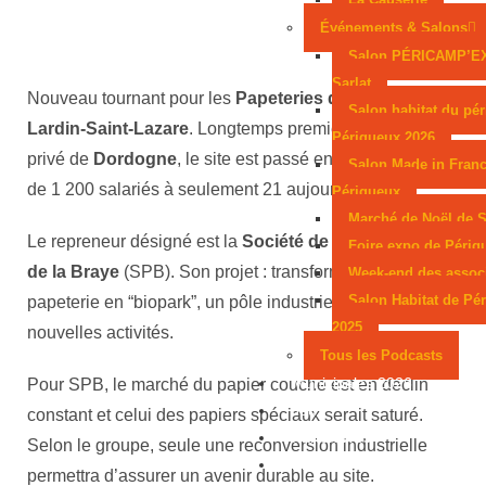
Événements & Salons
Salon PÉRICAMP’E
Sarlat
Nouveau tournant pour les
Papeteries de Condat
, au
Salon habitat du pér
Lardin-Saint-Lazare
. Longtemps premier employeur
Périgueux 2026
privé de
Dordogne
, le site est passé en quarante ans
Salon Made in Franc
de 1 200 salariés à seulement 21 aujourd’hui.
Périgueux
Marché de Noël de S
Le repreneur désigné est la
Société de participation
Foire expo de Périg
de la Braye
(SPB). Son projet : transformer l’ancienne
Week-end des assoc
Salon Habitat de Pé
papeterie en “biopark”, un pôle industriel tourné vers de
2025
nouvelles activités.
Tous les Podcasts
Municipales 2026
Pour SPB, le marché du papier couché est en déclin
Jeux
constant et celui des papiers spéciaux serait saturé.
Partenaires
Selon le groupe, seule une reconversion industrielle
Emploi
permettra d’assurer un avenir durable au site.