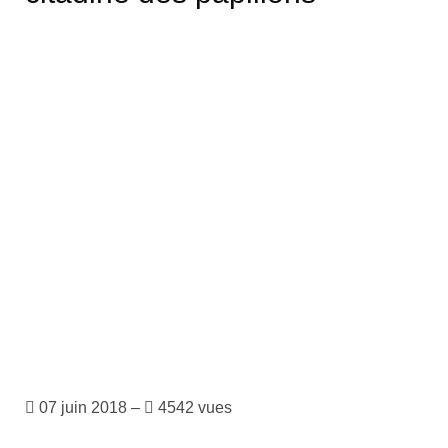
Sarlat, parmi les cités médiévales préférées des
Français
07 juin 2018 –
4542 vues