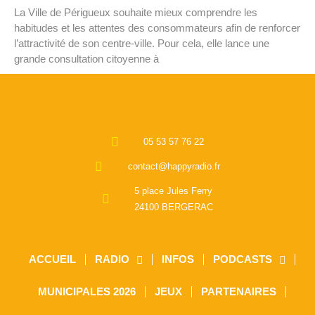
La Ville de Périgueux souhaite mieux comprendre les
habitudes et les attentes des consommateurs afin de renforcer
l’attractivité de son centre-ville. Pour cela, elle lance une
grande consultation citoyenne à
05 53 57 76 22
contact@happyradio.fr
5 place Jules Ferry
24100 BERGERAC
ACCUEIL
RADIO
INFOS
PODCASTS
MUNICIPALES 2026
JEUX
PARTENAIRES