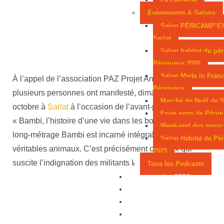
Événements & Salons
Salon PÉRICAMP’E
Sarlat
Salon habitat du pér
Périgueux 2026
Salon Made in Franc
À l’appel de l’association PAZ Projet Animaux Zoopolis,
Périgueux
plusieurs personnes ont manifesté, dimanche 13
Marché de Noël de S
octobre à
Sarlat
à l’occasion de l’avant-première de
Foire expo de Périg
« Bambi, l’histoire d’une vie dans les bois ». Dans ce
Week-end des assoc
long-métrage Bambi est incarné intégralement par de
Salon Habitat de Pé
véritables animaux. C’est précisément ce choix qui
2025
suscite l’indignation des militants !
Tous les Podcasts
Municipales 2026
Jeux
Partenaires
Emploi