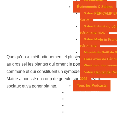
Événements & Salons
Salon PÉRICAMP’E
Sarlat
Salon habitat du pér
Périgueux 2026
Salon Made in Franc
Périgueux
Marché de Noël de S
Quelqu’un a, méthodiquement et plusieurs fois, arrosé
Foire expo de Périg
au gros sel les plantes qui ornent le pont de la
Week-end des assoc
commune et qui constituent un symbole de la ville. La
Salon Habitat de Pé
Mairie a poussé un coup de gueule sur les réseaux
2025
Tous les Podcasts
sociaux et va porter plainte.
Municipales 2026
Jeux
Partenaires
Emploi