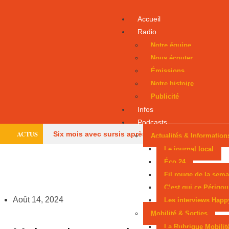
Accueil
Radio
Notre équipe
Nous écouter
Émissions
Notre histoire
Publicité
Infos
Podcasts
ACTUS
Six mois avec sursis après une tentative
Actualités & Information
Le journal local
d’incendie
Un Périgourdin en lice aux
Éco 24
Fil rouge de la sema
Mondiaux juniors
Sarlat, parmi les cités
C’est qui ce Périgou
médiévales préférées des Français
Les
Août 14, 2024
Les interviews Happ
Mobilité & Sorties
pompiers de Dordogne de retour après les méga-
La Rubrique Mobilit