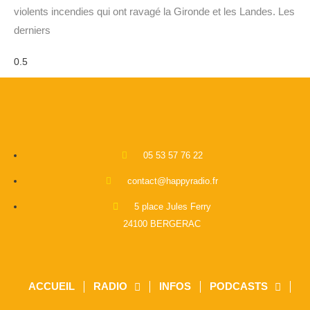
violents incendies qui ont ravagé la Gironde et les Landes. Les
derniers
05 53 57 76 22
contact@happyradio.fr
5 place Jules Ferry
24100 BERGERAC
ACCUEIL
RADIO
INFOS
PODCASTS