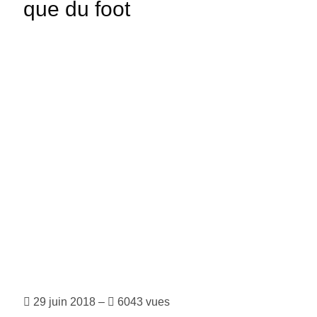
que du foot
juniors
Sarlat, parmi les cités médiévales
préférées des Français
29 juin 2018 –
6043 vues