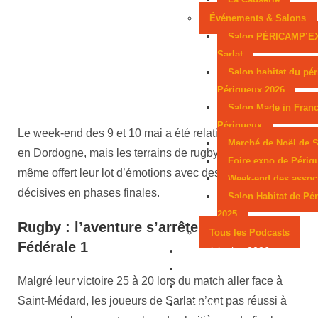
Événements & Salons
Salon PÉRICAMP’E
Sarlat
Salon habitat du pér
Périgueux 2026
Salon Made in Franc
Périgueux
Le week-end des 9 et 10 mai a été relativement calme
Marché de Noël de S
en Dordogne, mais les terrains de rugby ont tout de
Foire expo de Périg
même offert leur lot d’émotions avec des rencontres
Week-end des assoc
décisives en phases finales.
Salon Habitat de Pé
2025
Rugby : l’aventure s’arrête pour Sarlat en
Tous les Podcasts
Fédérale 1
Municipales 2026
Jeux
Malgré leur victoire 25 à 20 lors du match aller face à
Partenaires
Saint-Médard, les joueurs de Sarlat n’ont pas réussi à
Emploi