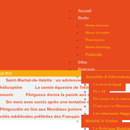
Accueil
Radio
Notre équipe
Nous écouter
Émissions
Notre histoire
Publicité
Infos
Podcasts
ACTUS
Actualités & Information
Saint-Martial-de-Valette : un adolescent évacué par
Le journal local
hélicoptère
Le centre équestre de Trélissac autorisé à
Éco 24
rouvrir
Périgueux donne la parole aux consommateurs
Fil rouge de la sema
Six mois avec sursis après une tentative d’incendie
Un
C’est qui ce Périgou
Périgourdin en lice aux Mondiaux juniors
Sarlat, parmi les
Les interviews Happ
cités médiévales préférées des Français
Mobilité & Sorties
La Rubrique Mobilit