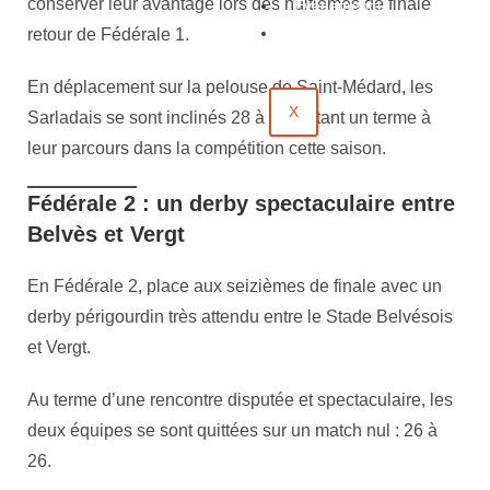
conserver leur avantage lors des huitièmes de finale
Évènements
Contact
retour de Fédérale 1.
En déplacement sur la pelouse de Saint-Médard, les
X
Sarladais se sont inclinés 28 à 8, mettant un terme à
leur parcours dans la compétition cette saison.
Fédérale 2 : un derby spectaculaire entre
Belvès et Vergt
En Fédérale 2, place aux seizièmes de finale avec un
derby périgourdin très attendu entre le Stade Belvésois
et Vergt.
Au terme d’une rencontre disputée et spectaculaire, les
deux équipes se sont quittées sur un match nul : 26 à
26.