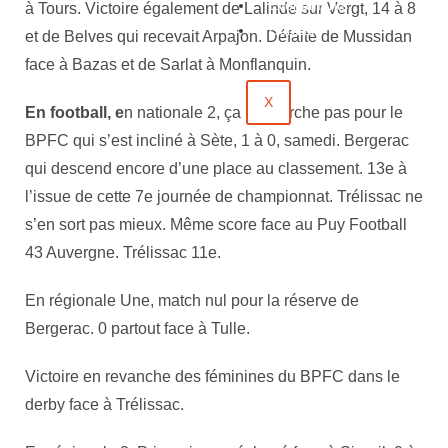
Évènements
à Tours. Victoire également de Lalinde sur Vergt, 14 à 8
Contact
et de Belves qui recevait Arpajon. Défaite de Mussidan
face à Bazas et de Sarlat à Monflanquin.
X
En football, e
n nationale 2, ça ne marche pas pour le
BPFC qui s’est incliné à Sète, 1 à 0, samedi.
Bergerac
qui descend encore d’une place au classement. 13e à
l’is
sue de cette 7e journée de championnat. Trélissac ne
s’en sort pas mieux. Même score face au Puy Football
43 Auvergne. Trélissac 11e.
En régionale Une, match nul pour la réserve de
Bergerac. 0 partout face à Tulle.
Victoire en revanche des féminines du BPFC dans le
derby face à Trélissac.