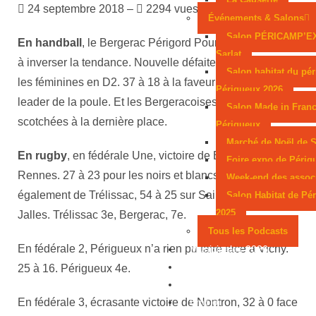
24 septembre 2018 –
2294 vues
Événements & Salons
Salon PÉRICAMP’E
En handball
, le Bergerac Périgord Pourpre n’arrive pas
Sarlat
à inverser la tendance. Nouvelle défaite, logique, pour
Salon habitat du pér
les féminines en D2. 37 à 18 à la faveur de Mérignac,
Périgueux 2026
leader de la poule. Et les Bergeracoises qui restent
Salon Made in Franc
scotchées à la dernière place.
Périgueux
Marché de Noël de S
En rugby
, en fédérale Une, victoire de Bergerac face à
Foire expo de Périg
Rennes. 27 à 23 pour les noirs et blancs. Victoire
Week-end des assoc
également de Trélissac, 54 à 25 sur Saint-Médard en
Salon Habitat de Pé
2025
Jalles. Trélissac 3e, Bergerac, 7e.
Tous les Podcasts
En fédérale 2, Périgueux n’a rien pu faire face à Vichy.
Municipales 2026
Jeux
25 à 16. Périgueux 4e.
Partenaires
Emploi
En fédérale 3, écrasante victoire de Nontron, 32 à 0 face