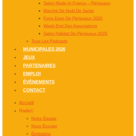
Salon Made In France – Périgueux
Marché De Noël De Sarlat
Foire Expo De Périgueux 2025
Week-End Des Associations
Salon Habitat De Périgueux 2025
Tous Les Podcasts
MUNICIPALES 2026
JEUX
PARTENAIRES
EMPLOI
ÉVÈNEMENTS
CONTACT
Accueil
Radio
Notre Équipe
Nous Écouter
Émissions