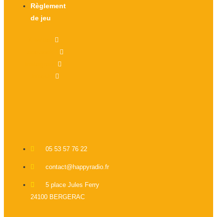
Règlement
de jeu
X-twitter
Facebook-f
Instagram
Linkedin
05 53 57 76 22
contact@happyradio.fr
5 place Jules Ferry
24100 BERGERAC