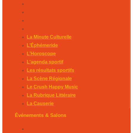
La Scène Régionale
Le Crush Happy Music
La Rubrique Littéraire
La Causerie
La Minute Culturelle
L’Éphémeride
L’Horoscope
L’agenda sportif
Les résultats sportifs
La Scène Régionale
Le Crush Happy Music
La Rubrique Littéraire
La Causerie
Événements & Salons
Foire expo de Bergerac 2026