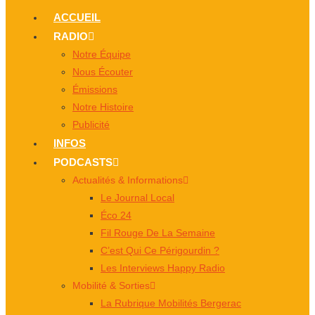
ACCUEIL
RADIO
Notre Équipe
Nous Écouter
Émissions
Notre Histoire
Publicité
INFOS
PODCASTS
Actualités & Informations
Le Journal Local
Éco 24
Fil Rouge De La Semaine
C’est Qui Ce Périgourdin ?
Les Interviews Happy Radio
Mobilité & Sorties
La Rubrique Mobilités Bergerac