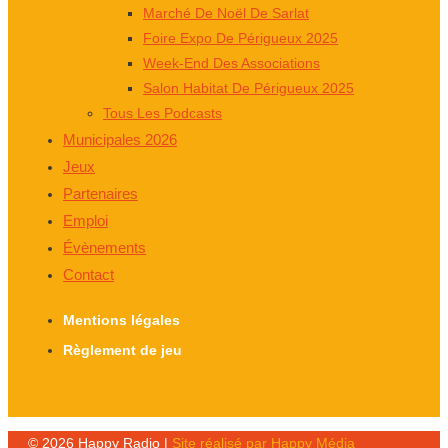
Marché De Noël De Sarlat
Foire Expo De Périgueux 2025
Week-End Des Associations
Salon Habitat De Périgueux 2025
Tous Les Podcasts
Municipales 2026
Jeux
Partenaires
Emploi
Évènements
Contact
Mentions légales
Règlement de jeu
© 2026 Happy Radio |
Site réalisé par Happy Média