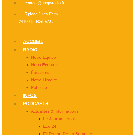
contact@happyradio.fr
5 place Jules Ferry
24100 BERGERAC
ACCUEIL
RADIO
Notre Équipe
Nous Écouter
Émissions
Notre Histoire
Publicité
INFOS
PODCASTS
Actualités & Informations
Le Journal Local
Éco 24
Fil Rouge De La Semaine