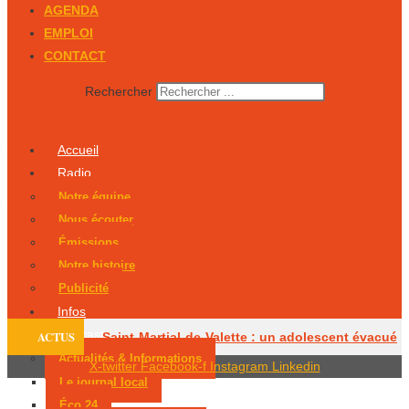
AGENDA
EMPLOI
CONTACT
Rechercher
Accueil
Radio
Notre équipe
Nous écouter
Émissions
Notre histoire
Publicité
Infos
Podcasts
ACTUS
Saint-Martial-de-Valette : un adolescent évacué
Actualités & Informations
X-twitter
Facebook-f
Instagram
Linkedin
par hélicoptère
Le centre équestre de
Le journal local
Éco 24