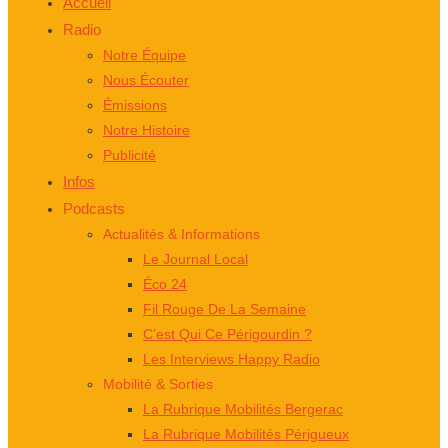
Accueil
Radio
Notre Équipe
Nous Écouter
Émissions
Notre Histoire
Publicité
Infos
Podcasts
Actualités & Informations
Le Journal Local
Éco 24
Fil Rouge De La Semaine
C’est Qui Ce Périgourdin ?
Les Interviews Happy Radio
Mobilité & Sorties
La Rubrique Mobilités Bergerac
La Rubrique Mobilités Périgueux