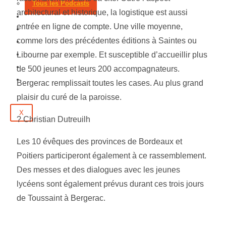
Tous les Podcasts
architectural et historique, la logistique est aussi
Municipales 2026
entrée en ligne de compte. Une ville moyenne,
Jeux
comme lors des précédentes éditions à Saintes ou
Partenaires
Emploi
Libourne par exemple. Et susceptible d’accueillir plus
Évènements
de 500 jeunes et leurs 200 accompagnateurs.
Contact
Bergerac remplissait toutes les cases. Au plus grand
plaisir du curé de la paroisse.
X
? Christian Dutreuilh
Les 10 évêques des provinces de Bordeaux et
Poitiers participeront également à ce rassemblement.
Des messes et des dialogues avec les jeunes
lycéens sont également prévus durant ces trois jours
de Toussaint à Bergerac.