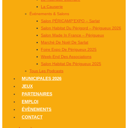
La Causerie
Événements & Salons
Salon PÉRICAMP’EXPO – Sarlat
Salon Habitat Du Périgord – Périgueux 2026
Salon Made In France – Périgueux
Marché De Noël De Sarlat
Foire Expo De Périgueux 2025
Week-End Des Associations
Salon Habitat De Périgueux 2025
Tous Les Podcasts
MUNICIPALES 2026
JEUX
PARTENAIRES
EMPLOI
ÉVÈNEMENTS
CONTACT