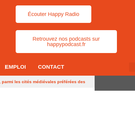
Écouter Happy Radio
Retrouvez nos podcasts sur
happypodcast.fr
EMPLOI
CONTACT
, parmi les cités médiévales préférées des
andon
Des obus découverts dans une