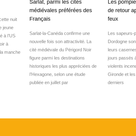
Sarlat, parmi les cités
Les pompie
médiévales préférées des
de retour a
Français
feux
ette nuit
e jeune
Sarlat-la-Canéda confirme une
Les sapeurs-
ié à l’US
nouvelle fois son attractivité. La
Dordogne sont
oir à
cité médiévale du Périgord Noir
leurs caserne
 la manche
figure parmi les destinations
jours passés à
historiques les plus appréciées de
violents incen
l’Hexagone, selon une étude
Gironde et le
publiée en juillet par
derniers