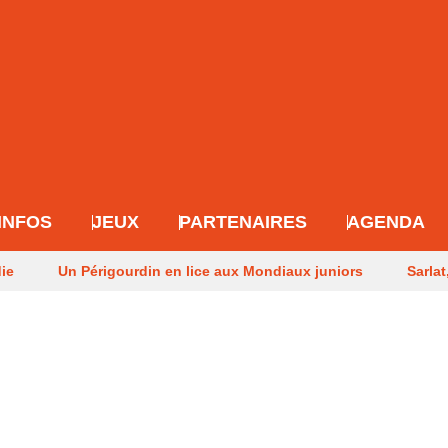
INFOS
JEUX
PARTENAIRES
AGENDA
die
Un Périgourdin en lice aux Mondiaux juniors
Sarlat
 après les méga-feux
Dernier hommage à l’historien Guy M