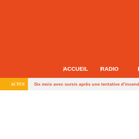
ACCUEIL
RADIO
ACTUS
Six mois avec sursis après une tentative d’incen
Français
Les pompiers de Dordogne de retour
maison à Eymet