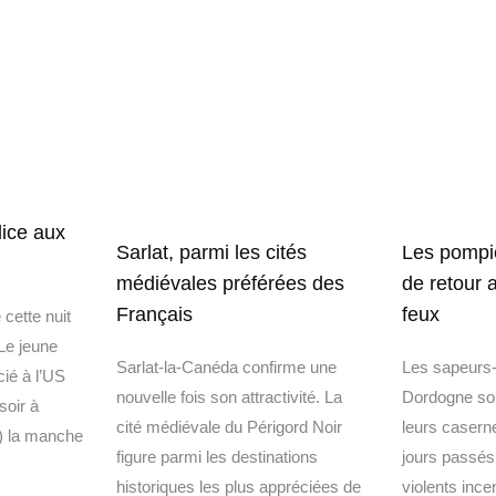
lice aux
Sarlat, parmi les cités
Les pompi
médiévales préférées des
de retour 
Français
feux
cette nuit
Le jeune
Sarlat-la-Canéda confirme une
Les sapeurs
cié à l’US
nouvelle fois son attractivité. La
Dordogne son
soir à
cité médiévale du Périgord Noir
leurs casern
) la manche
figure parmi les destinations
jours passés 
historiques les plus appréciées de
violents ince