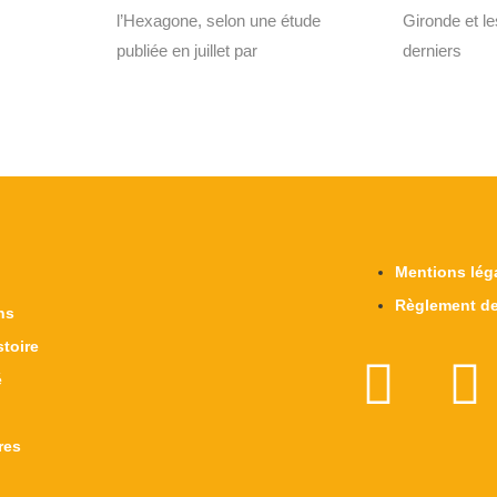
l’Hexagone, selon une étude
Gironde et l
publiée en juillet par
derniers
Mentions lég
Règlement de
ns
stoire
é
res