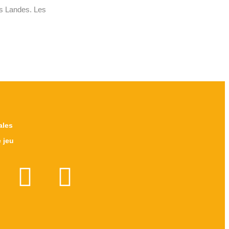
es Landes. Les
ales
 jeu