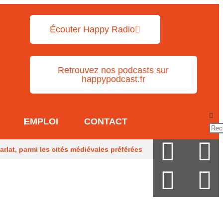
Écouter Happy Radio
Retrouvez nos podcasts sur
happypodcast.fr
EMPLOI
CONTACT
arlat, parmi les cités médiévales préférées
en Guy Mandon
Des obus découverts