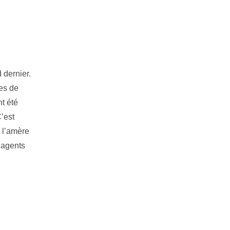
 dernier.
es de
t été
C’est
t l’amère
s agents