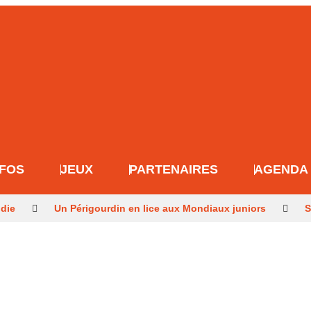
NFOS
JEUX
PARTENAIRES
AGENDA
ndie
Un Périgourdin en lice aux Mondiaux juniors
S
retour après les méga-feux
Dernier hommage à l’histori