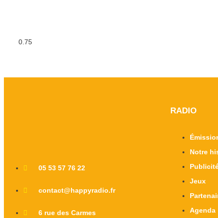
RADIO
Émissio
Notre hi
Publicit
05 53 57 76 22
Jeux
contact@happyradio.fr
Partenai
Agenda
6 rue des Carmes