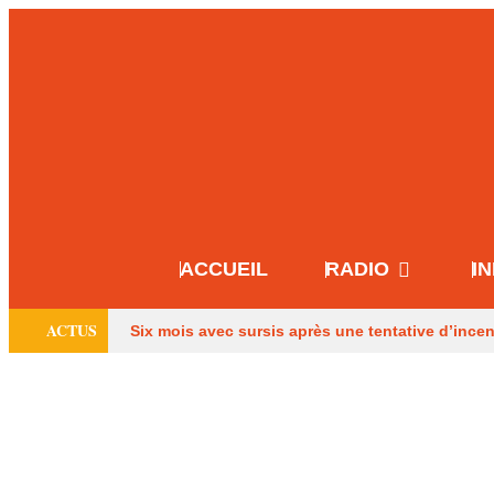
ACCUEIL
RADIO
I
ACTUS
Six mois avec sursis après une tentative d’ince
des Français
Les pompiers de Dordogne de 
dans une maison à Eymet