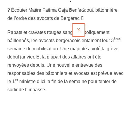
Évènements
Contact
? Écouter Maître Fatima Gaja Benfeddoul, bâtonnière
de l’ordre des avocats de Bergerac
X
Rabats et cravates rouges sang, symboliquement
ème
bâillonnés, les avocats bergeracois entament leur 3
semaine de mobilisation. Une majorité a voté la grève
début janvier. Et la plupart des affaires ont été
renvoyées depuis. Une nouvelle entrevue des
responsables des bâtonniers et avocats est prévue avec
er
le 1
ministre d’ici la fin de la semaine pour tenter de
sortir de l’impasse.