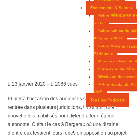
Événements & Salons
Salon PÉRICAMP’E
Sarlat
Salon habitat du pér
Périgueux 2026
Salon Made in Franc
Périgueux
Marché de Noël de S
Foire expo de Périg
Week-end des assoc
23 janvier 2020 –
2086 vues
Salon Habitat de Pé
2025
Et hier à l’occasion des audiences solennelles de
Tous les Podcasts
rentrée dans plusieurs juridictions, ils se sont une
Municipales 2026
nouvelle fois mobilisés pour défendre leur régime
Jeux
Partenaires
autonome. C’était le cas à Bergerac où une dizaine
Emploi
d’entre eux levaient leurs robes en opposition au projet.