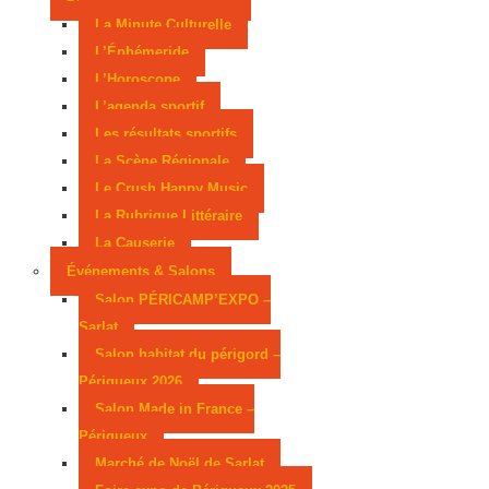
La Minute Culturelle
L’Éphémeride
L’Horoscope
L’agenda sportif
Les résultats sportifs
La Scène Régionale
Le Crush Happy Music
La Rubrique Littéraire
La Causerie
Événements & Salons
Salon PÉRICAMP’EXPO –
Sarlat
Salon habitat du périgord –
Périgueux 2026
Salon Made in France –
Périgueux
Marché de Noël de Sarlat