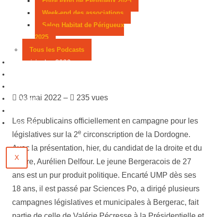
Foire expo de Périgueux 2025
Week-end des associations
Salon Habitat de Périgueux
2025
Tous les Podcasts
Municipales 2026
Jeux
Partenaires
03 mai 2022 –
235 vues
Emploi
Évènements
Les Républicains officiellement en campagne pour les
Contact
e
législatives sur la 2
circonscription de la Dordogne.
Avec la présentation, hier, du candidat de la droite et du
X
centre, Aurélien Delfour. Le jeune Bergeracois de 27
ans est un pur produit politique. Encarté UMP dès ses
18 ans, il est passé par Sciences Po, a dirigé plusieurs
campagnes législatives et municipales à Bergerac, fait
partie de celle de Valérie Pécresse à la Présidentielle et