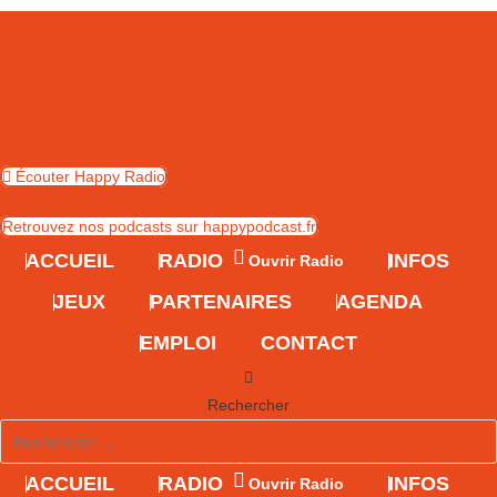
Skip
to
content
Écouter Happy Radio
Retrouvez nos podcasts sur happypodcast.fr
ACCUEIL
RADIO
INFOS
Ouvrir Radio
JEUX
PARTENAIRES
AGENDA
EMPLOI
CONTACT
Rechercher
ACCUEIL
RADIO
INFOS
Ouvrir Radio