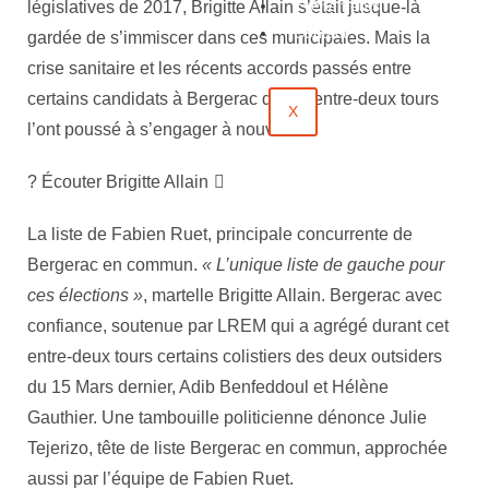
Évènements
législatives de 2017, Brigitte Allain s’était jusque-là
Contact
gardée de s’immiscer dans ces municipales. Mais la
crise sanitaire et les récents accords passés entre
certains candidats à Bergerac dans l’entre-deux tours
X
l’ont poussé à s’engager à nouveau.
? Écouter Brigitte Allain
La liste de Fabien Ruet, principale concurrente de
Bergerac en commun.
« L’unique liste de gauche pour
ces élections »
, martelle Brigitte Allain. Bergerac avec
confiance, soutenue par LREM qui a agrégé durant cet
entre-deux tours certains colistiers des deux outsiders
du 15 Mars dernier, Adib Benfeddoul et Hélène
Gauthier. Une tambouille politicienne dénonce Julie
Tejerizo, tête de liste Bergerac en commun, approchée
aussi par l’équipe de Fabien Ruet.