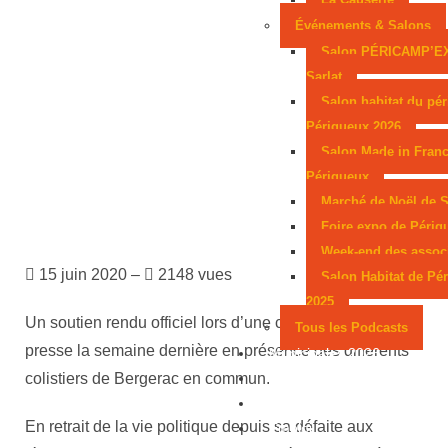
Événements & Salons
Salon PÉRICAMP’E
Sarlat
Salon habitat du pér
Périgueux 2026
Salon Made in Franc
Périgueux
Marché de Noël de S
Foire expo de Périg
Week-end des assoc
15 juin 2020 –
2148 vues
Salon Habitat de Pé
2025
Un soutien rendu officiel lors d’une conférence de
Tous les Podcasts
presse la semaine dernière en présence des différents
Municipales 2026
colistiers de Bergerac en commun.
Jeux
Partenaires
En retrait de la vie politique depuis sa défaite aux
Emploi