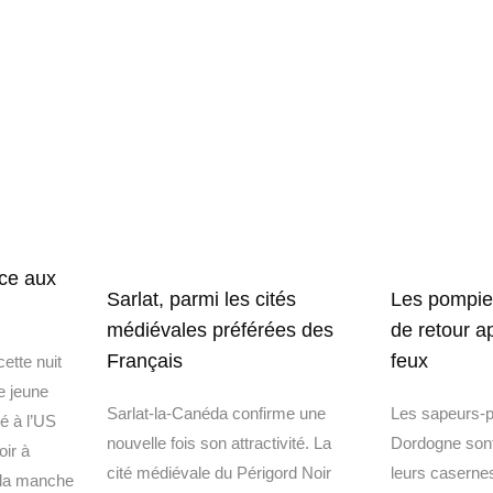
ice aux
Sarlat, parmi les cités
Les pompie
médiévales préférées des
de retour a
Français
feux
ette nuit
e jeune
Sarlat-la-Canéda confirme une
Les sapeurs-
ié à l’US
nouvelle fois son attractivité. La
Dordogne sont
oir à
cité médiévale du Périgord Noir
leurs caserne
 la manche