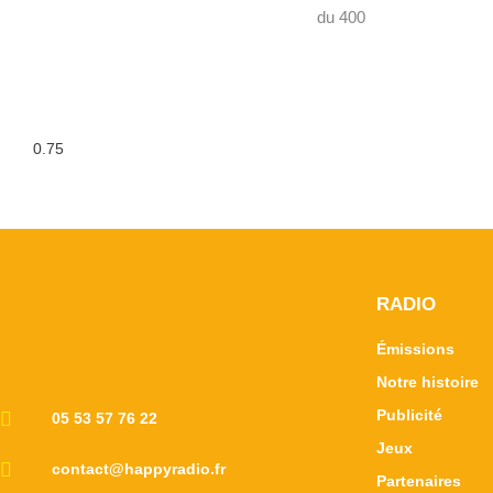
du 400
RADIO
Émissions
Notre histoire
Publicité
05 53 57 76 22
Jeux
contact@happyradio.fr
Partenaires