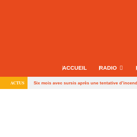
ACCUEIL
RADIO
ACTUS
Six mois avec sursis après une tentative d’incen
Français
Les pompiers de Dordogne de retou
une maison à Eymet