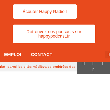
Écouter Happy Radio
Retrouvez nos podcasts sur
happypodcast.fr
EMPLOI
CONTACT
rlat, parmi les cités médiévales préférées des
y Mandon
Des obus découverts dans