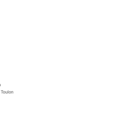
a
u Toulon