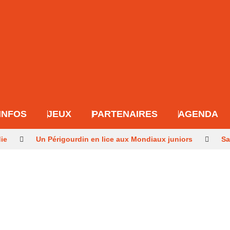
INFOS
JEUX
PARTENAIRES
AGENDA
die
Un Périgourdin en lice aux Mondiaux juniors
Sa
r après les méga-feux
Dernier hommage à l’historien Gu